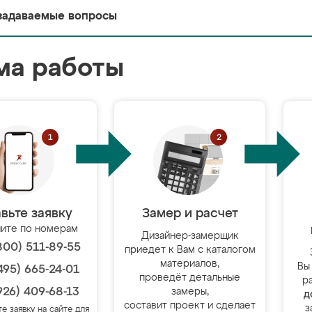
задаваемые вопросы
ма работы
вьте заявку
Замер и расчет
ите по номерам
Дизайнер-замерщик
800) 511-89-55
приедет к Вам с каталогом
материалов,
Вы
495) 665-24-01
проведёт детальные
р
926) 409-68-13
замеры,
д
составит проект и сделает
з
те заявку на сайте для