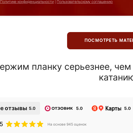
Политике конфиденциальности
|
Пользовательскому соглашению
ПОСМОТРЕТЬ МАТ
ержим планку серьезнее, чем
катани
е отзывы
5.0
5.0
5.0
5
На основе
945
оценок