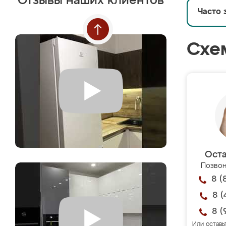
Отзывы наших клиентов
Часто 
Схе
Оста
Позвон
8 (
8 (
8 (
Или оставь