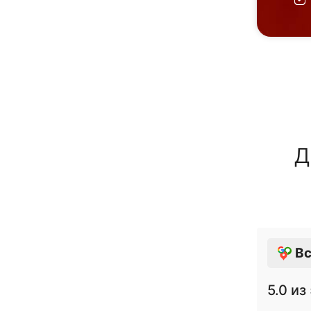
Д
Вс
5.0
из 