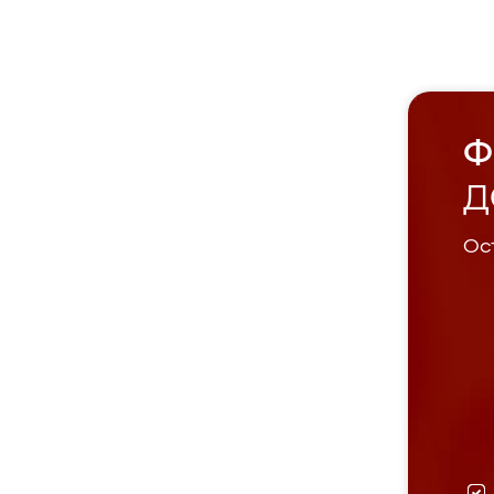
Ф
Д
Ост