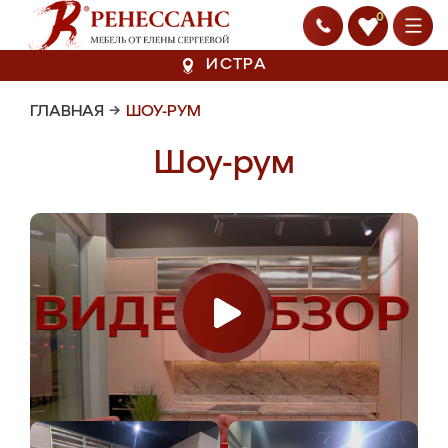
0
ИСТРА
ГЛАВНАЯ
→
ШОУ-РУМ
Шоу-рум