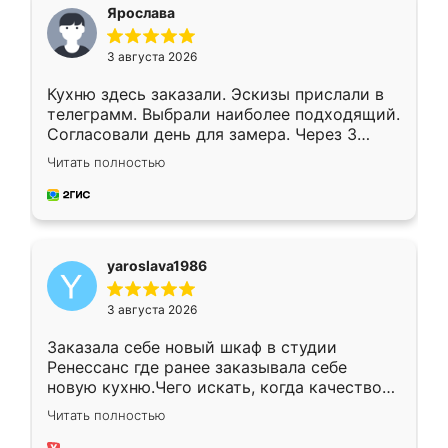
я хотела.
Ярослава
3 августа 2026
Кухню здесь заказали. Эскизы прислали в
телеграмм. Выбрали наиболее подходящий.
Согласовали день для замера. Через 3
недели кухня была уже готова. Остались
Читать полностью
довольны работой. Спасибо Ренессанс
мебель за качественную работу!
yaroslava1986
3 августа 2026
Заказала себе новый шкаф в студии
Ренессанс где ранее заказывала себе
новую кухню.Чего искать, когда качеством
вполне довольна. Служит кухня уже почти
Читать полностью
два года, нареканий нет.