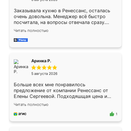
мебели буду заказывать только здесь.
Заказывала кухню в Ренессанс, осталась
очень довольна. Менеджер всё быстро
посчитала, на вопросы отвечала сразу.
Замерщик приехал в субботу, подошёл к
Читать полностью
делу со всей ответственностью. Собрали
за день, ребята работали аккуратно, даже
пыли почти не было. Качество отличное,
ящики ходят плавно, ничего не скрипит.
Всё подошло как влитое.
Аринка Р.
5 августа 2026
Больше всех мне понравилось
предложение от компании Ренессанс от
Елены Сергеевой. Подходяшщая цена и
короткие сроки изготовления. Приехавший
Читать полностью
для замера сотрудник Владислав
предложил по моему эскизу самый
1
подходящий вариант шкафа. Немного его
видоизменил, получилось даже лучше, чем