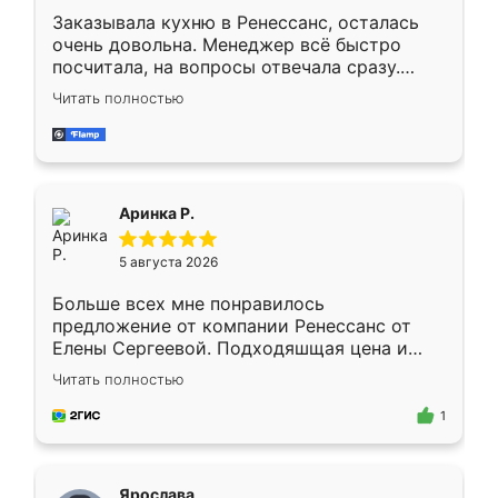
Заказывала кухню в Ренессанс, осталась
очень довольна. Менеджер всё быстро
посчитала, на вопросы отвечала сразу.
Замерщик приехал в субботу, подошёл к
Читать полностью
делу со всей ответственностью. Собрали
за день, ребята работали аккуратно, даже
пыли почти не было. Качество отличное,
ящики ходят плавно, ничего не скрипит.
Всё подошло как влитое.
Аринка Р.
5 августа 2026
Больше всех мне понравилось
предложение от компании Ренессанс от
Елены Сергеевой. Подходяшщая цена и
короткие сроки изготовления. Приехавший
Читать полностью
для замера сотрудник Владислав
предложил по моему эскизу самый
1
подходящий вариант шкафа. Немного его
видоизменил, получилось даже лучше, чем
я хотела.
Ярослава