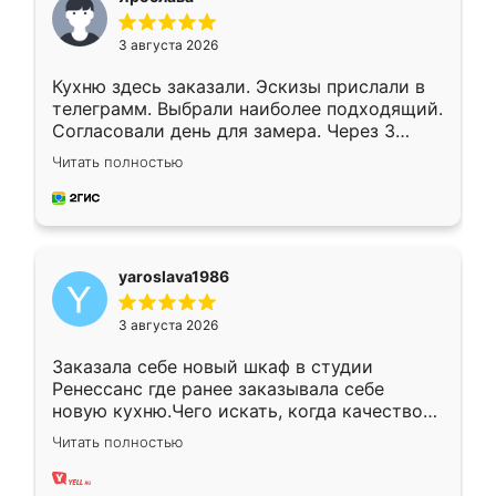
3 августа 2026
Кухню здесь заказали. Эскизы прислали в
телеграмм. Выбрали наиболее подходящий.
Согласовали день для замера. Через 3
недели кухня была уже готова. Остались
Читать полностью
довольны работой. Спасибо Ренессанс
мебель за качественную работу!
yaroslava1986
3 августа 2026
Заказала себе новый шкаф в студии
Ренессанс где ранее заказывала себе
новую кухню.Чего искать, когда качеством
вполне довольна. Служит кухня уже почти
Читать полностью
два года, нареканий нет.