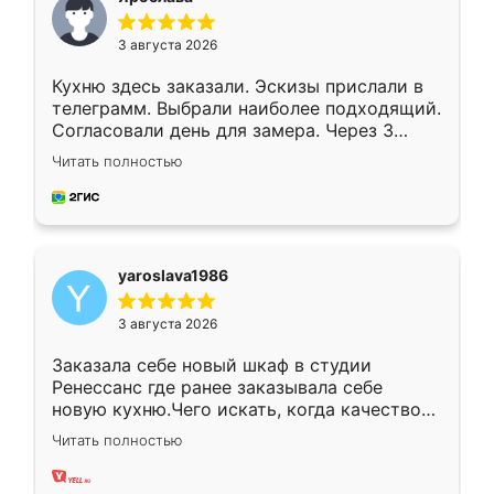
3 августа 2026
Кухню здесь заказали. Эскизы прислали в
телеграмм. Выбрали наиболее подходящий.
Согласовали день для замера. Через 3
недели кухня была уже готова. Остались
Читать полностью
довольны работой. Спасибо Ренессанс
мебель за качественную работу!
yaroslava1986
3 августа 2026
Заказала себе новый шкаф в студии
Ренессанс где ранее заказывала себе
новую кухню.Чего искать, когда качеством
вполне довольна. Служит кухня уже почти
Читать полностью
два года, нареканий нет.