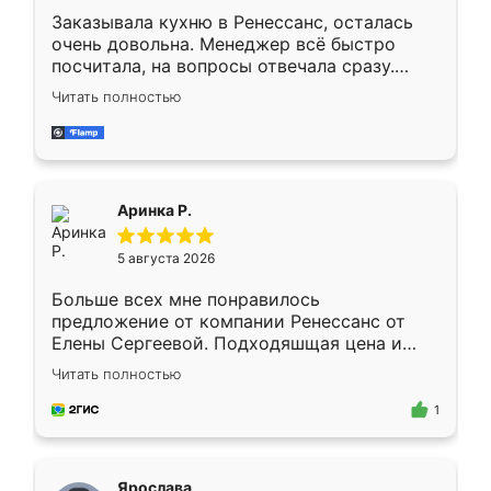
Заказывала кухню в Ренессанс, осталась
очень довольна. Менеджер всё быстро
посчитала, на вопросы отвечала сразу.
Замерщик приехал в субботу, подошёл к
Читать полностью
делу со всей ответственностью. Собрали
за день, ребята работали аккуратно, даже
пыли почти не было. Качество отличное,
ящики ходят плавно, ничего не скрипит.
Всё подошло как влитое.
Аринка Р.
5 августа 2026
Больше всех мне понравилось
предложение от компании Ренессанс от
Елены Сергеевой. Подходяшщая цена и
короткие сроки изготовления. Приехавший
Читать полностью
для замера сотрудник Владислав
предложил по моему эскизу самый
1
подходящий вариант шкафа. Немного его
видоизменил, получилось даже лучше, чем
я хотела.
Ярослава