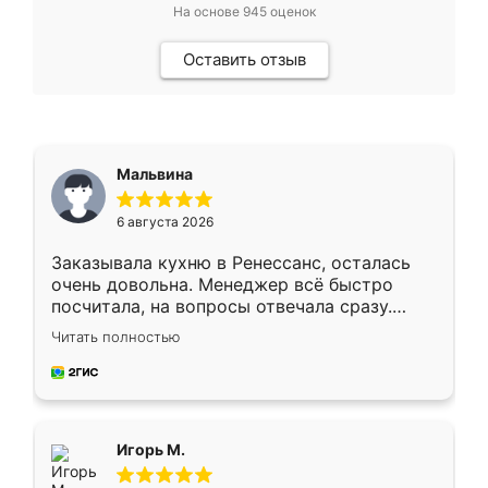
На основе
945
оценок
Оставить отзыв
Мальвина
6 августа 2026
Заказывала кухню в Ренессанс, осталась
очень довольна. Менеджер всё быстро
посчитала, на вопросы отвечала сразу.
Замерщик приехал в субботу, подошёл к
Читать полностью
делу со всей ответственностью. Собрали
за день, ребята работали аккуратно, даже
пыли почти не было. Качество отличное,
ящики ходят плавно, ничего не скрипит.
Всё подошло как влитое.
Игорь М.