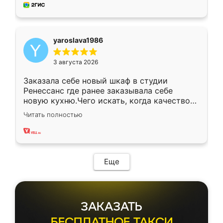
мебель за качественную работу!
yaroslava1986
3 августа 2026
Заказала себе новый шкаф в студии
Ренессанс где ранее заказывала себе
новую кухню.Чего искать, когда качеством
вполне довольна. Служит кухня уже почти
Читать полностью
два года, нареканий нет.
Еще
ЗАКАЗАТЬ
БЕСПЛАТНОЕ ТАКСИ