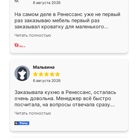
6 августа 2026
На самом деле в Ренессанс уже не первый
раз заказываю мебель первый раз
заказывал кроватку для маленького
ребёнка при его рождении ,во второй раз
Читать полностью
заказал шкаф-купе. По качеству очень
хорошее сборка достаточно быстрая,
также адекватные цены. До этого
сравнивал с разными конкурентами в этом
сегменте ,выбор у конкурентов куда
Мальвина
меньше, здесь же он более разнообразный.
Мне нравится ,если что-то потребуется из
6 августа 2026
мебели буду заказывать только здесь.
Заказывала кухню в Ренессанс, осталась
очень довольна. Менеджер всё быстро
посчитала, на вопросы отвечала сразу.
Замерщик приехал в субботу, подошёл к
Читать полностью
делу со всей ответственностью. Собрали
за день, ребята работали аккуратно, даже
пыли почти не было. Качество отличное,
ящики ходят плавно, ничего не скрипит.