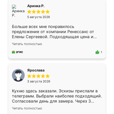
Всё подошло как влитое.
Аринка Р.
5 августа 2026
Больше всех мне понравилось
предложение от компании Ренессанс от
Елены Сергеевой. Подходяшщая цена и
короткие сроки изготовления. Приехавший
Читать полностью
для замера сотрудник Владислав
предложил по моему эскизу самый
1
подходящий вариант шкафа. Немного его
видоизменил, получилось даже лучше, чем
я хотела.
Ярослава
3 августа 2026
Кухню здесь заказали. Эскизы прислали в
телеграмм. Выбрали наиболее подходящий.
Согласовали день для замера. Через 3
недели кухня была уже готова. Остались
Читать полностью
довольны работой. Спасибо Ренессанс