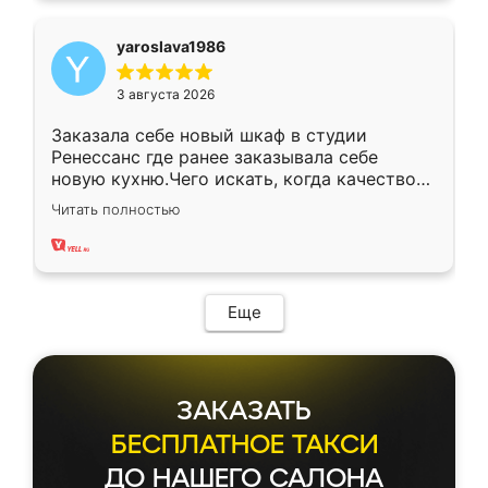
yaroslava1986
3 августа 2026
Заказала себе новый шкаф в студии
Ренессанс где ранее заказывала себе
новую кухню.Чего искать, когда качеством
вполне довольна. Служит кухня уже почти
Читать полностью
два года, нареканий нет.
Еще
ЗАКАЗАТЬ
БЕСПЛАТНОЕ ТАКСИ
ДО НАШЕГО САЛОНА