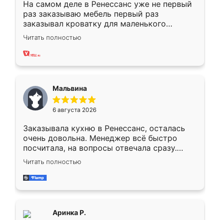
На самом деле в Ренессанс уже не первый
раз заказываю мебель первый раз
заказывал кроватку для маленького
ребёнка при его рождении ,во второй раз
Читать полностью
заказал шкаф-купе. По качеству очень
хорошее сборка достаточно быстрая,
также адекватные цены. До этого
сравнивал с разными конкурентами в этом
сегменте ,выбор у конкурентов куда
Мальвина
меньше, здесь же он более разнообразный.
Мне нравится ,если что-то потребуется из
6 августа 2026
мебели буду заказывать только здесь.
Заказывала кухню в Ренессанс, осталась
очень довольна. Менеджер всё быстро
посчитала, на вопросы отвечала сразу.
Замерщик приехал в субботу, подошёл к
Читать полностью
делу со всей ответственностью. Собрали
за день, ребята работали аккуратно, даже
пыли почти не было. Качество отличное,
ящики ходят плавно, ничего не скрипит.
Всё подошло как влитое.
Аринка Р.