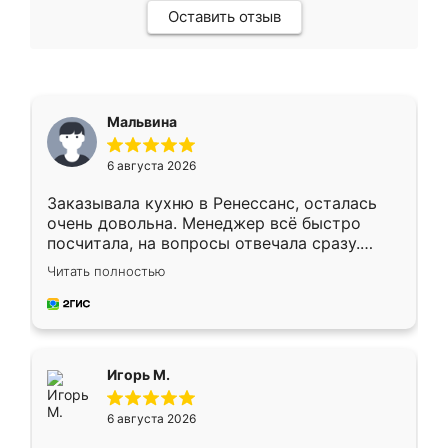
Оставить отзыв
Мальвина
6 августа 2026
Заказывала кухню в Ренессанс, осталась
очень довольна. Менеджер всё быстро
посчитала, на вопросы отвечала сразу.
Замерщик приехал в субботу, подошёл к
Читать полностью
делу со всей ответственностью. Собрали
за день, ребята работали аккуратно, даже
пыли почти не было. Качество отличное,
ящики ходят плавно, ничего не скрипит.
Всё подошло как влитое.
Игорь М.
6 августа 2026