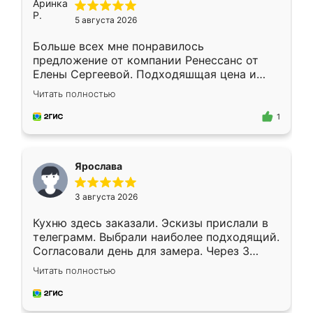
5 августа 2026
Больше всех мне понравилось
предложение от компании Ренессанс от
Елены Сергеевой. Подходяшщая цена и
короткие сроки изготовления. Приехавший
Читать полностью
для замера сотрудник Владислав
предложил по моему эскизу самый
1
подходящий вариант шкафа. Немного его
видоизменил, получилось даже лучше, чем
я хотела.
Ярослава
3 августа 2026
Кухню здесь заказали. Эскизы прислали в
телеграмм. Выбрали наиболее подходящий.
Согласовали день для замера. Через 3
недели кухня была уже готова. Остались
Читать полностью
довольны работой. Спасибо Ренессанс
мебель за качественную работу!