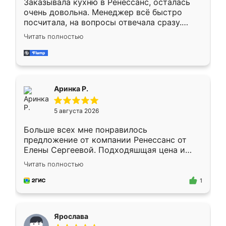
Заказывала кухню в Ренессанс, осталась
очень довольна. Менеджер всё быстро
посчитала, на вопросы отвечала сразу.
Замерщик приехал в субботу, подошёл к
Читать полностью
делу со всей ответственностью. Собрали
за день, ребята работали аккуратно, даже
пыли почти не было. Качество отличное,
ящики ходят плавно, ничего не скрипит.
Всё подошло как влитое.
Аринка Р.
5 августа 2026
Больше всех мне понравилось
предложение от компании Ренессанс от
Елены Сергеевой. Подходяшщая цена и
короткие сроки изготовления. Приехавший
Читать полностью
для замера сотрудник Владислав
предложил по моему эскизу самый
1
подходящий вариант шкафа. Немного его
видоизменил, получилось даже лучше, чем
я хотела.
Ярослава