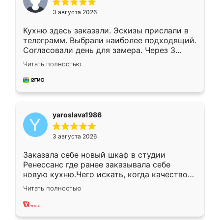
3 августа 2026
Кухню здесь заказали. Эскизы прислали в
телеграмм. Выбрали наиболее подходящий.
Согласовали день для замера. Через 3
недели кухня была уже готова. Остались
Читать полностью
довольны работой. Спасибо Ренессанс
мебель за качественную работу!
yaroslava1986
3 августа 2026
Заказала себе новый шкаф в студии
Ренессанс где ранее заказывала себе
новую кухню.Чего искать, когда качеством
вполне довольна. Служит кухня уже почти
Читать полностью
два года, нареканий нет.