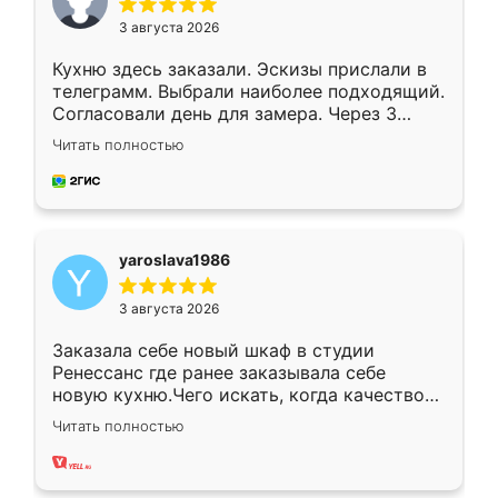
3 августа 2026
Кухню здесь заказали. Эскизы прислали в
телеграмм. Выбрали наиболее подходящий.
Согласовали день для замера. Через 3
недели кухня была уже готова. Остались
Читать полностью
довольны работой. Спасибо Ренессанс
мебель за качественную работу!
yaroslava1986
3 августа 2026
Заказала себе новый шкаф в студии
Ренессанс где ранее заказывала себе
новую кухню.Чего искать, когда качеством
вполне довольна. Служит кухня уже почти
Читать полностью
два года, нареканий нет.