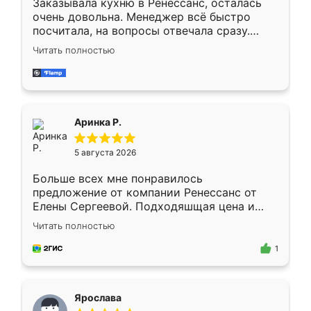
Заказывала кухню в Ренессанс, осталась
очень довольна. Менеджер всё быстро
посчитала, на вопросы отвечала сразу.
Замерщик приехал в субботу, подошёл к
Читать полностью
делу со всей ответственностью. Собрали
за день, ребята работали аккуратно, даже
пыли почти не было. Качество отличное,
ящики ходят плавно, ничего не скрипит.
Всё подошло как влитое.
Аринка Р.
5 августа 2026
Больше всех мне понравилось
предложение от компании Ренессанс от
Елены Сергеевой. Подходяшщая цена и
короткие сроки изготовления. Приехавший
Читать полностью
для замера сотрудник Владислав
предложил по моему эскизу самый
1
подходящий вариант шкафа. Немного его
видоизменил, получилось даже лучше, чем
я хотела.
Ярослава