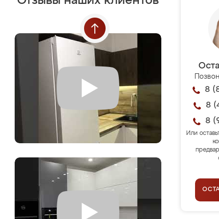
Отзывы наших клиентов
Оста
Позвон
8 (
8 (
8 (
Или оставь
ко
предвар
ОСТ