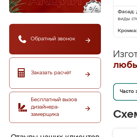
Фасад:
виды ст
Кромка
Обратный звонок
Изго
любы
Заказать расчёт
Часто 
Бесплатный вызов
дизайнера-
Схе
замерщика