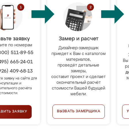
вьте заявку
Замер и расчет
ите по номерам
Дизайнер-замерщик
800) 511-89-55
приедет к Вам с каталогом
материалов,
Вы
495) 665-24-01
проведёт детальные
р
926) 409-68-13
замеры,
д
составит проект и сделает
з
те заявку на сайте для
окончательный расчёт
нсультации и
стоимости Вашей будущей
ительного расчёта
стоимости.
мебели.
ВЫЗВАТЬ ЗАМЕРЩИКА
АВИТЬ ЗАЯВКУ