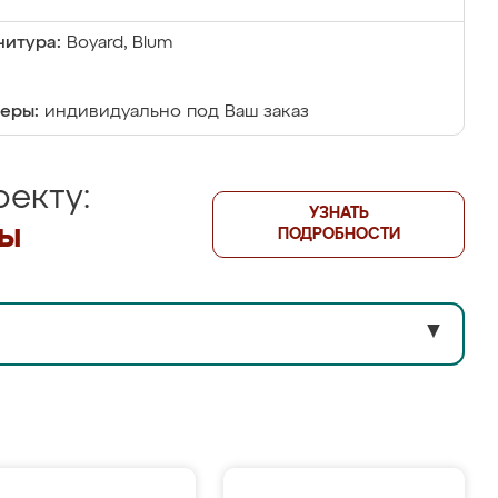
итура:
Boyard, Blum
еры:
индивидуально под Ваш заказ
екту:
УЗНАТЬ
лы
ПОДРОБНОСТИ
▼