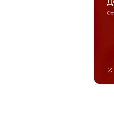
Д
Ост