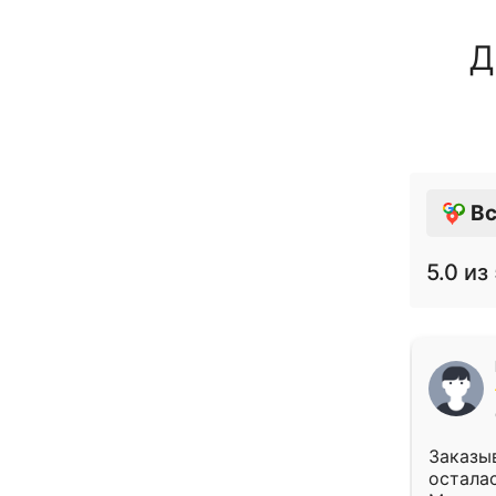
Д
Вс
5.0
из 
Заказыв
осталас