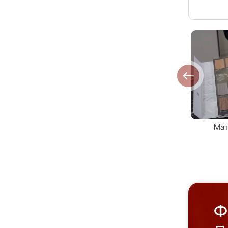
Мат
Ф