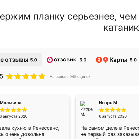
ержим планку серьезнее, чем
катани
е отзывы
5.0
5.0
5.0
5
На основе
945
оценок
Мальвина
Игорь М.
6 августа 2026
6 августа 2026
ала кухню в Ренессанс,
На самом деле в Ренес
ь очень довольна.
не первый раз заказыв