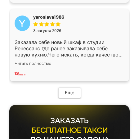
yaroslava1986
3 августа 2026
Заказала себе новый шкаф в студии
Ренессанс где ранее заказывала себе
новую кухню.Чего искать, когда качеством
вполне довольна. Служит кухня уже почти
Читать полностью
два года, нареканий нет.
Еще
ЗАКАЗАТЬ
БЕСПЛАТНОЕ ТАКСИ