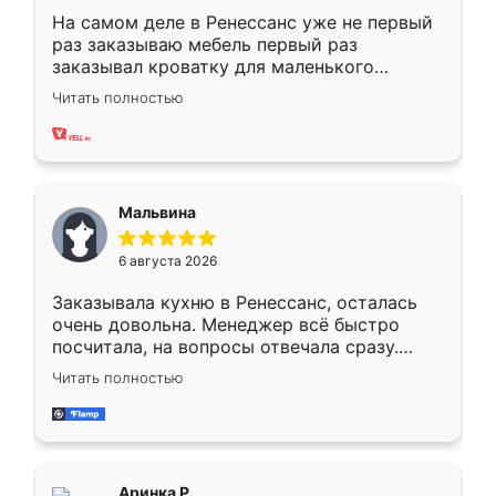
На самом деле в Ренессанс уже не первый
раз заказываю мебель первый раз
заказывал кроватку для маленького
ребёнка при его рождении ,во второй раз
Читать полностью
заказал шкаф-купе. По качеству очень
хорошее сборка достаточно быстрая,
также адекватные цены. До этого
сравнивал с разными конкурентами в этом
сегменте ,выбор у конкурентов куда
Мальвина
меньше, здесь же он более разнообразный.
Мне нравится ,если что-то потребуется из
6 августа 2026
мебели буду заказывать только здесь.
Заказывала кухню в Ренессанс, осталась
очень довольна. Менеджер всё быстро
посчитала, на вопросы отвечала сразу.
Замерщик приехал в субботу, подошёл к
Читать полностью
делу со всей ответственностью. Собрали
за день, ребята работали аккуратно, даже
пыли почти не было. Качество отличное,
ящики ходят плавно, ничего не скрипит.
Всё подошло как влитое.
Аринка Р.