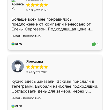
5 августа 2026
Больше всех мне понравилось
предложение от компании Ренессанс от
Елены Сергеевой. Подходяшщая цена и
короткие сроки изготовления. Приехавший
Читать полностью
для замера сотрудник Владислав
предложил по моему эскизу самый
1
подходящий вариант шкафа. Немного его
видоизменил, получилось даже лучше, чем
я хотела.
Ярослава
3 августа 2026
Кухню здесь заказали. Эскизы прислали в
телеграмм. Выбрали наиболее подходящий.
Согласовали день для замера. Через 3
недели кухня была уже готова. Остались
Читать полностью
довольны работой. Спасибо Ренессанс
мебель за качественную работу!