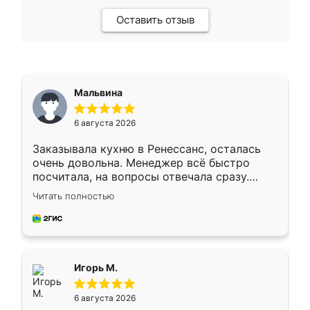
Оставить отзыв
Мальвина
6 августа 2026
Заказывала кухню в Ренессанс, осталась
очень довольна. Менеджер всё быстро
посчитала, на вопросы отвечала сразу.
Замерщик приехал в субботу, подошёл к
Читать полностью
делу со всей ответственностью. Собрали
за день, ребята работали аккуратно, даже
пыли почти не было. Качество отличное,
ящики ходят плавно, ничего не скрипит.
Всё подошло как влитое.
Игорь М.
6 августа 2026