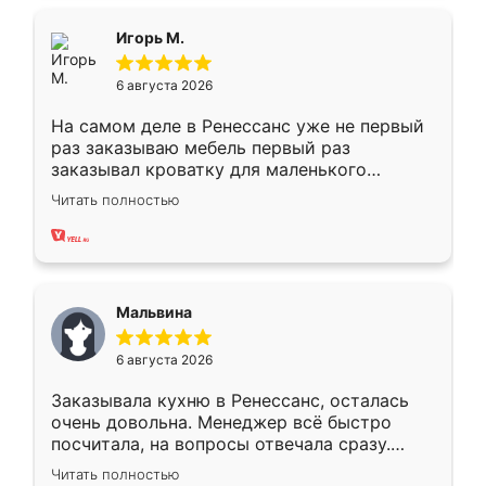
ящики ходят плавно, ничего не скрипит.
Всё подошло как влитое.
Игорь М.
6 августа 2026
На самом деле в Ренессанс уже не первый
раз заказываю мебель первый раз
заказывал кроватку для маленького
ребёнка при его рождении ,во второй раз
Читать полностью
заказал шкаф-купе. По качеству очень
хорошее сборка достаточно быстрая,
также адекватные цены. До этого
сравнивал с разными конкурентами в этом
сегменте ,выбор у конкурентов куда
Мальвина
меньше, здесь же он более разнообразный.
Мне нравится ,если что-то потребуется из
6 августа 2026
мебели буду заказывать только здесь.
Заказывала кухню в Ренессанс, осталась
очень довольна. Менеджер всё быстро
посчитала, на вопросы отвечала сразу.
Замерщик приехал в субботу, подошёл к
Читать полностью