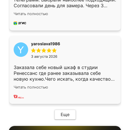
Согласовали день для замера. Через 3
недели кухня была уже готова. Остались
Читать полностью
довольны работой. Спасибо Ренессанс
мебель за качественную работу!
yaroslava1986
3 августа 2026
Заказала себе новый шкаф в студии
Ренессанс где ранее заказывала себе
новую кухню.Чего искать, когда качеством
вполне довольна. Служит кухня уже почти
Читать полностью
два года, нареканий нет.
Еще