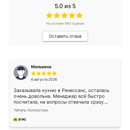
5.0
из 5
На основе
945
оценок
Оставить отзыв
Мальвина
6 августа 2026
Заказывала кухню в Ренессанс, осталась
очень довольна. Менеджер всё быстро
посчитала, на вопросы отвечала сразу.
Замерщик приехал в субботу, подошёл к
Читать полностью
делу со всей ответственностью. Собрали
за день, ребята работали аккуратно, даже
пыли почти не было. Качество отличное,