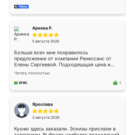
делу со всей ответственностью. Собрали
за день, ребята работали аккуратно, даже
пыли почти не было. Качество отличное,
ящики ходят плавно, ничего не скрипит.
Всё подошло как влитое.
Аринка Р.
5 августа 2026
Больше всех мне понравилось
предложение от компании Ренессанс от
Елены Сергеевой. Подходяшщая цена и
короткие сроки изготовления. Приехавший
Читать полностью
для замера сотрудник Владислав
предложил по моему эскизу самый
1
подходящий вариант шкафа. Немного его
видоизменил, получилось даже лучше, чем
я хотела.
Ярослава
3 августа 2026
Кухню здесь заказали. Эскизы прислали в
телеграмм. Выбрали наиболее подходящий.