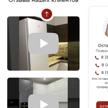
Отзывы наших клиентов
Оста
Позвон
8 (
8 (
8 (
Или оставь
ко
предвар
ОСТ