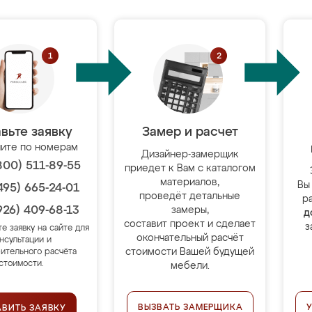
вьте заявку
Замер и расчет
ите по номерам
Дизайнер-замерщик
800) 511-89-55
приедет к Вам с каталогом
материалов,
Вы
495) 665-24-01
проведёт детальные
р
926) 409-68-13
замеры,
д
составит проект и сделает
з
те заявку на сайте для
окончательный расчёт
нсультации и
стоимости Вашей будущей
ительного расчёта
стоимости.
мебели.
ВЫЗВАТЬ ЗАМЕРЩИКА
АВИТЬ ЗАЯВКУ