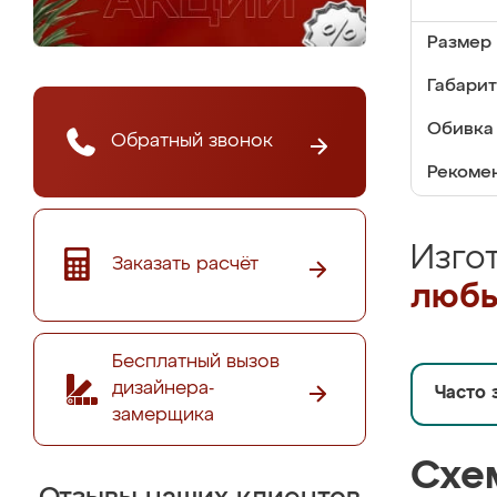
Размер 
Габарит
Обивка 
Обратный звонок
Рекомен
Изго
Заказать расчёт
любы
Бесплатный вызов
дизайнера-
Часто 
замерщика
Схе