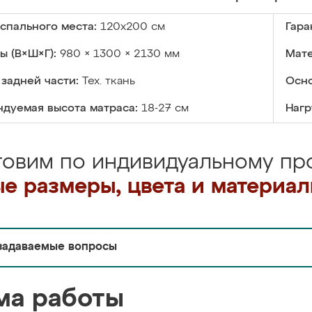
спального места:
120х200 см
Гара
ы (В×Ш×Г):
980 × 1300 × 2130 мм
Мате
задней части:
Тех. ткань
Осно
дуемая высота матраса:
18-27 см
Нагр
товим по индивидуальному про
е размеры, цвета и материа
задаваемые вопросы
ма работы