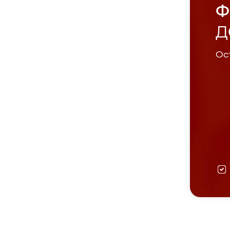
Ф
Д
Ост