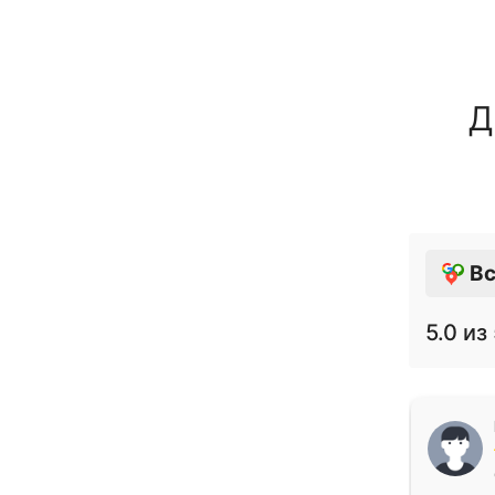
Д
Вс
5.0
из 