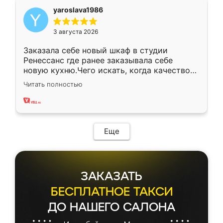
yaroslava1986
3 августа 2026
Заказала себе новый шкаф в студии
Ренессанс где ранее заказывала себе
новую кухню.Чего искать, когда качеством
вполне довольна. Служит кухня уже почти
Читать полностью
два года, нареканий нет.
Еще
ЗАКАЗАТЬ
БЕСПЛАТНОЕ ТАКСИ
ДО НАШЕГО САЛОНА