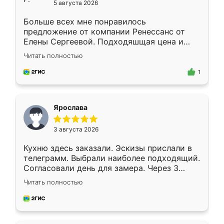
5 августа 2026
Больше всех мне понравилось
предложение от компании Ренессанс от
Елены Сергеевой. Подходяшщая цена и
короткие сроки изготовления. Приехавший
Читать полностью
для замера сотрудник Владислав
предложил по моему эскизу самый
1
подходящий вариант шкафа. Немного его
видоизменил, получилось даже лучше, чем
я хотела.
Ярослава
3 августа 2026
Кухню здесь заказали. Эскизы прислали в
телеграмм. Выбрали наиболее подходящий.
Согласовали день для замера. Через 3
недели кухня была уже готова. Остались
Читать полностью
довольны работой. Спасибо Ренессанс
мебель за качественную работу!