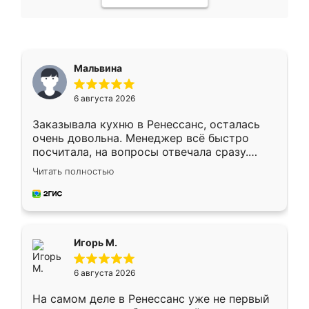
Мальвина
6 августа 2026
Заказывала кухню в Ренессанс, осталась
очень довольна. Менеджер всё быстро
посчитала, на вопросы отвечала сразу.
Замерщик приехал в субботу, подошёл к
Читать полностью
делу со всей ответственностью. Собрали
за день, ребята работали аккуратно, даже
пыли почти не было. Качество отличное,
ящики ходят плавно, ничего не скрипит.
Всё подошло как влитое.
Игорь М.
6 августа 2026
На самом деле в Ренессанс уже не первый