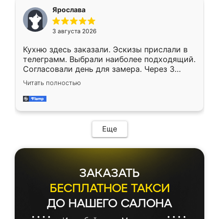
Ярослава
3 августа 2026
Кухню здесь заказали. Эскизы прислали в
телеграмм. Выбрали наиболее подходящий.
Согласовали день для замера. Через 3
недели кухня была уже готова. Остались
Читать полностью
довольны работой. Спасибо Ренессанс
мебель за качественную работу!
Еще
ЗАКАЗАТЬ
БЕСПЛАТНОЕ ТАКСИ
ДО НАШЕГО САЛОНА