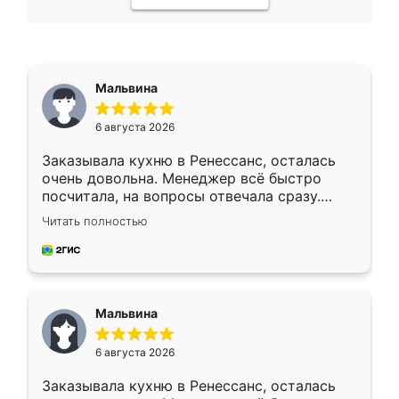
Мальвина
6 августа 2026
Заказывала кухню в Ренессанс, осталась
очень довольна. Менеджер всё быстро
посчитала, на вопросы отвечала сразу.
Замерщик приехал в субботу, подошёл к
Читать полностью
делу со всей ответственностью. Собрали
за день, ребята работали аккуратно, даже
пыли почти не было. Качество отличное,
ящики ходят плавно, ничего не скрипит.
Всё подошло как влитое.
Мальвина
6 августа 2026
Заказывала кухню в Ренессанс, осталась