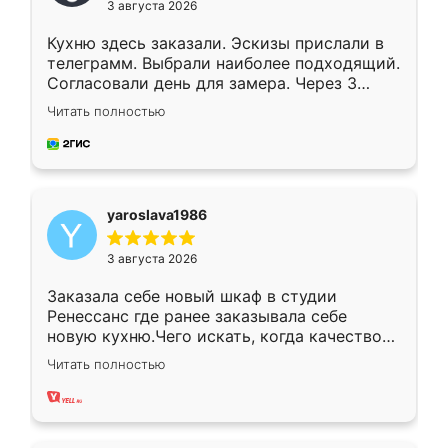
3 августа 2026
Кухню здесь заказали. Эскизы прислали в
телеграмм. Выбрали наиболее подходящий.
Согласовали день для замера. Через 3
недели кухня была уже готова. Остались
Читать полностью
довольны работой. Спасибо Ренессанс
мебель за качественную работу!
yaroslava1986
3 августа 2026
Заказала себе новый шкаф в студии
Ренессанс где ранее заказывала себе
новую кухню.Чего искать, когда качеством
вполне довольна. Служит кухня уже почти
Читать полностью
два года, нареканий нет.