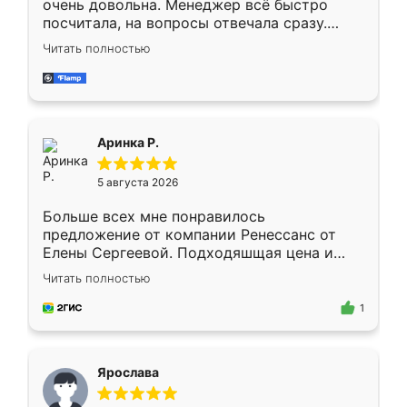
очень довольна. Менеджер всё быстро
посчитала, на вопросы отвечала сразу.
Замерщик приехал в субботу, подошёл к
Читать полностью
делу со всей ответственностью. Собрали
за день, ребята работали аккуратно, даже
пыли почти не было. Качество отличное,
ящики ходят плавно, ничего не скрипит.
Всё подошло как влитое.
Аринка Р.
5 августа 2026
Больше всех мне понравилось
предложение от компании Ренессанс от
Елены Сергеевой. Подходяшщая цена и
короткие сроки изготовления. Приехавший
Читать полностью
для замера сотрудник Владислав
предложил по моему эскизу самый
1
подходящий вариант шкафа. Немного его
видоизменил, получилось даже лучше, чем
я хотела.
Ярослава