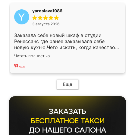
yaroslava1986
3 августа 2026
Заказала себе новый шкаф в студии
Ренессанс где ранее заказывала себе
новую кухню.Чего искать, когда качеством
вполне довольна. Служит кухня уже почти
Читать полностью
два года, нареканий нет.
Еще
ЗАКАЗАТЬ
БЕСПЛАТНОЕ ТАКСИ
ДО НАШЕГО САЛОНА