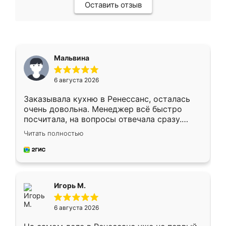
Оставить отзыв
Мальвина
6 августа 2026
Заказывала кухню в Ренессанс, осталась
очень довольна. Менеджер всё быстро
посчитала, на вопросы отвечала сразу.
Замерщик приехал в субботу, подошёл к
Читать полностью
делу со всей ответственностью. Собрали
за день, ребята работали аккуратно, даже
пыли почти не было. Качество отличное,
ящики ходят плавно, ничего не скрипит.
Всё подошло как влитое.
Игорь М.
6 августа 2026