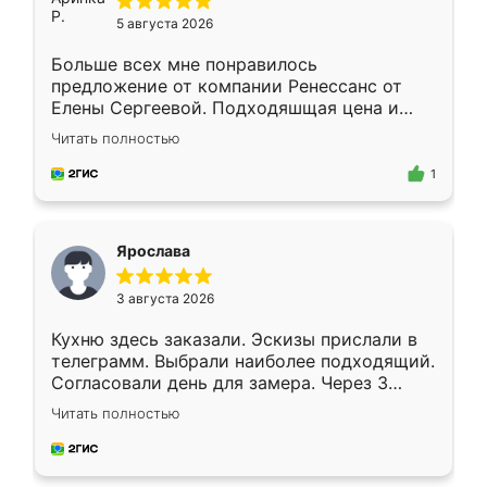
5 августа 2026
Больше всех мне понравилось
предложение от компании Ренессанс от
Елены Сергеевой. Подходяшщая цена и
короткие сроки изготовления. Приехавший
Читать полностью
для замера сотрудник Владислав
предложил по моему эскизу самый
1
подходящий вариант шкафа. Немного его
видоизменил, получилось даже лучше, чем
я хотела.
Ярослава
3 августа 2026
Кухню здесь заказали. Эскизы прислали в
телеграмм. Выбрали наиболее подходящий.
Согласовали день для замера. Через 3
недели кухня была уже готова. Остались
Читать полностью
довольны работой. Спасибо Ренессанс
мебель за качественную работу!