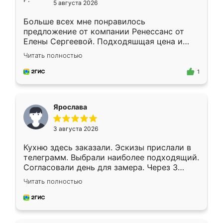
5 августа 2026
Больше всех мне понравилось
предложение от компании Ренессанс от
Елены Сергеевой. Подходяшщая цена и
короткие сроки изготовления. Приехавший
Читать полностью
для замера сотрудник Владислав
предложил по моему эскизу самый
1
подходящий вариант шкафа. Немного его
видоизменил, получилось даже лучше, чем
я хотела.
Ярослава
3 августа 2026
Кухню здесь заказали. Эскизы прислали в
телеграмм. Выбрали наиболее подходящий.
Согласовали день для замера. Через 3
недели кухня была уже готова. Остались
Читать полностью
довольны работой. Спасибо Ренессанс
мебель за качественную работу!