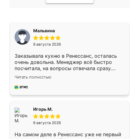
Мальвина
6 августа 2026
Заказывала кухню в Ренессанс, осталась
очень довольна. Менеджер всё быстро
посчитала, на вопросы отвечала сразу.
Замерщик приехал в субботу, подошёл к
Читать полностью
делу со всей ответственностью. Собрали
за день, ребята работали аккуратно, даже
пыли почти не было. Качество отличное,
ящики ходят плавно, ничего не скрипит.
Всё подошло как влитое.
Игорь М.
6 августа 2026
На самом деле в Ренессанс уже не первый