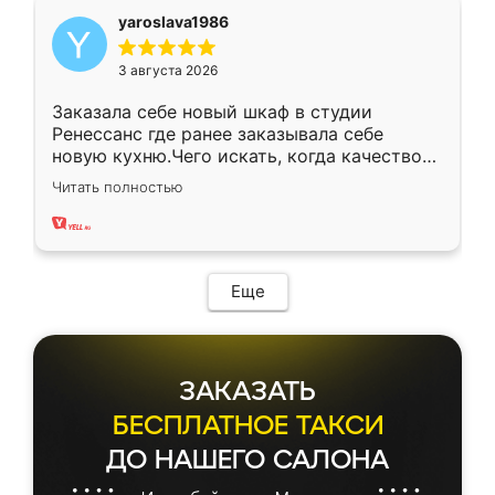
yaroslava1986
3 августа 2026
Заказала себе новый шкаф в студии
Ренессанс где ранее заказывала себе
новую кухню.Чего искать, когда качеством
вполне довольна. Служит кухня уже почти
Читать полностью
два года, нареканий нет.
Еще
ЗАКАЗАТЬ
БЕСПЛАТНОЕ ТАКСИ
ДО НАШЕГО САЛОНА