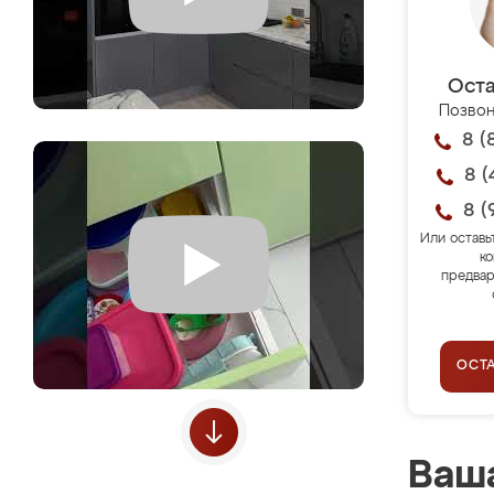
Оста
Позвон
8 (
8 (
8 (
Или оставь
ко
предвар
ОСТ
Ваша