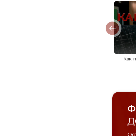
Как 
Ф
Д
Ост