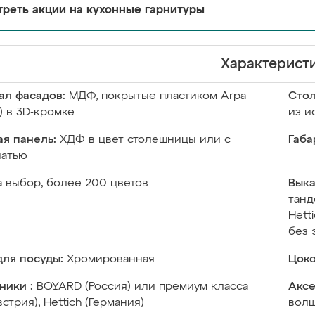
реть акции на кухонные гарнитуры
Характерист
ал фасадов:
МДФ, покрытые пластиком Arpa
Сто
) в 3D-кромке
из и
я панель:
ХДФ в цвет столешницы или с
Габа
чатью
а выбор, более 200 цветов
Выка
танд
Hett
без 
ля посуды:
Хромированная
Цоко
ники :
BOYARD (Россия) или премиум класса
Аксе
встрия), Hettich (Германия)
волш