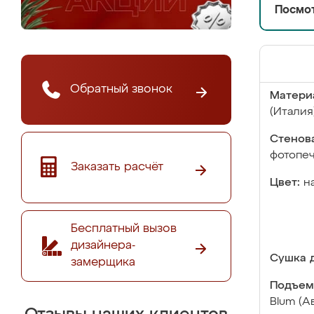
Посмот
Обратный звонок
Матери
(Италия
Стенова
фотопе
Заказать расчёт
Цвет:
н
Бесплатный вызов
дизайнера-
Сушка д
замерщика
Подъем
Blum (А