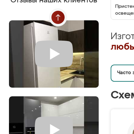
Отзывы наших клиентов
Пристен
освеще
Изго
любы
Часто 
Схе