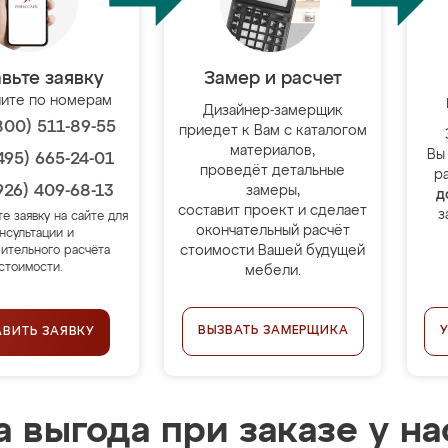
вьте заявку
Замер и расчет
ите по номерам
Дизайнер-замерщик
800) 511-89-55
приедет к Вам с каталогом
материалов,
Вы
495) 665-24-01
проведёт детальные
р
926) 409-68-13
замеры,
д
составит проект и сделает
з
те заявку на сайте для
окончательный расчёт
нсультации и
стоимости Вашей будущей
ительного расчёта
стоимости.
мебели.
ВЫЗВАТЬ ЗАМЕРЩИКА
АВИТЬ ЗАЯВКУ
 выгода при заказе у на