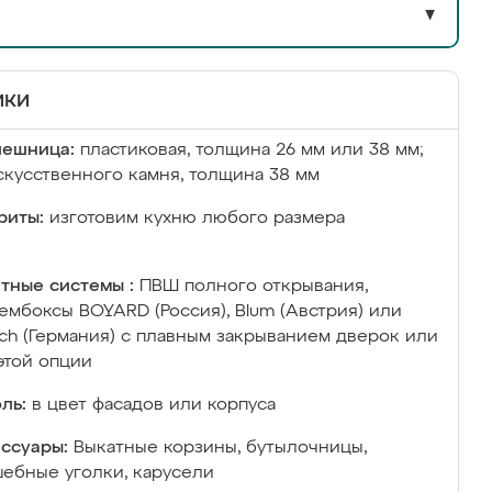
▼
ики
лешница:
пластиковая, толщина 26 мм или 38 мм;
скусственного камня, толщина 38 мм
риты:
изготовим кухню любого размера
тные системы :
ПВШ полного открывания,
ембоксы BOYARD (Россия), Blum (Австрия) или
ich (Германия) с плавным закрыванием дверок или
этой опции
ль:
в цвет фасадов или корпуса
ссуары:
Выкатные корзины, бутылочницы,
ебные уголки, карусели