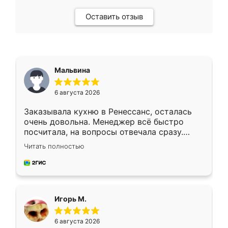
Оставить отзыв
Мальвина
6 августа 2026
Заказывала кухню в Ренессанс, осталась
очень довольна. Менеджер всё быстро
посчитала, на вопросы отвечала сразу.
Замерщик приехал в субботу, подошёл к
Читать полностью
делу со всей ответственностью. Собрали
за день, ребята работали аккуратно, даже
пыли почти не было. Качество отличное,
ящики ходят плавно, ничего не скрипит.
Всё подошло как влитое.
Игорь М.
6 августа 2026