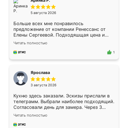
Аринка Р.
5 августа 2026
Больше всех мне понравилось
предложение от компании Ренессанс от
Елены Сергеевой. Подходяшщая цена и
короткие сроки изготовления. Приехавший
Читать полностью
для замера сотрудник Владислав
предложил по моему эскизу самый
1
подходящий вариант шкафа. Немного его
видоизменил, получилось даже лучше, чем
я хотела.
Ярослава
3 августа 2026
Кухню здесь заказали. Эскизы прислали в
телеграмм. Выбрали наиболее подходящий.
Согласовали день для замера. Через 3
недели кухня была уже готова. Остались
Читать полностью
довольны работой. Спасибо Ренессанс
мебель за качественную работу!