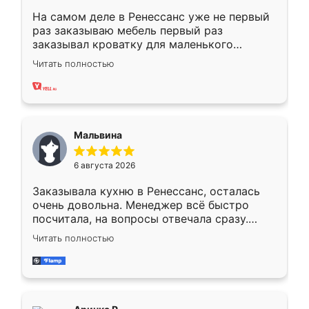
На самом деле в Ренессанс уже не первый
раз заказываю мебель первый раз
заказывал кроватку для маленького
ребёнка при его рождении ,во второй раз
Читать полностью
заказал шкаф-купе. По качеству очень
хорошее сборка достаточно быстрая,
также адекватные цены. До этого
сравнивал с разными конкурентами в этом
сегменте ,выбор у конкурентов куда
Мальвина
меньше, здесь же он более разнообразный.
Мне нравится ,если что-то потребуется из
6 августа 2026
мебели буду заказывать только здесь.
Заказывала кухню в Ренессанс, осталась
очень довольна. Менеджер всё быстро
посчитала, на вопросы отвечала сразу.
Замерщик приехал в субботу, подошёл к
Читать полностью
делу со всей ответственностью. Собрали
за день, ребята работали аккуратно, даже
пыли почти не было. Качество отличное,
ящики ходят плавно, ничего не скрипит.
Всё подошло как влитое.