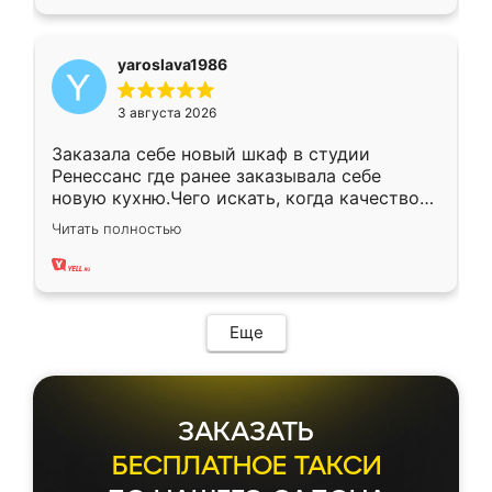
yaroslava1986
3 августа 2026
Заказала себе новый шкаф в студии
Ренессанс где ранее заказывала себе
новую кухню.Чего искать, когда качеством
вполне довольна. Служит кухня уже почти
Читать полностью
два года, нареканий нет.
Еще
ЗАКАЗАТЬ
БЕСПЛАТНОЕ ТАКСИ