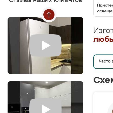
Отзывы наших клиентов
Пристен
освеще
Изго
любы
Часто 
Схе