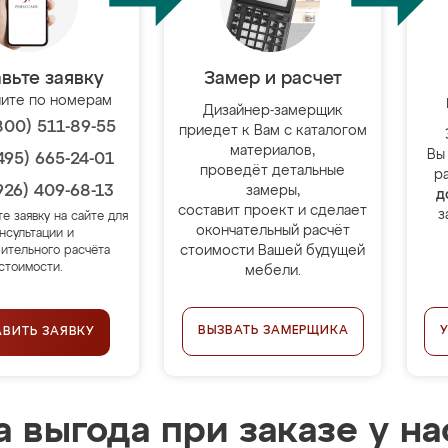
вьте заявку
Замер и расчет
ите по номерам
Дизайнер-замерщик
800) 511-89-55
приедет к Вам с каталогом
материалов,
Вы
495) 665-24-01
проведёт детальные
р
926) 409-68-13
замеры,
д
составит проект и сделает
з
те заявку на сайте для
окончательный расчёт
нсультации и
стоимости Вашей будущей
ительного расчёта
стоимости.
мебели.
ВЫЗВАТЬ ЗАМЕРЩИКА
АВИТЬ ЗАЯВКУ
 выгода при заказе у на