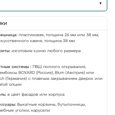
▼
ики
лешница:
пластиковая, толщина 26 мм или 38 мм;
скусственного камня, толщина 38 мм
риты:
изготовим кухню любого размера
тные системы :
ПВШ полного открывания,
ембоксы BOYARD (Россия), Blum (Австрия) или
ich (Германия) с плавным закрыванием дверок или
этой опции
ль:
в цвет фасадов или корпуса
ссуары:
Выкатные корзины, бутылочницы,
ебные уголки, карусели