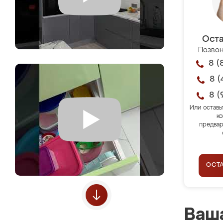
Оста
Позвон
8 (
8 (
8 (
Или оставь
ко
предвар
ОСТ
Ваша