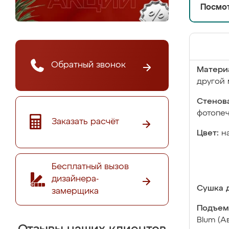
Посмот
Обратный звонок
Матери
другой 
Стенова
фотопе
Заказать расчёт
Цвет:
н
Бесплатный вызов
дизайнера-
Сушка д
замерщика
Подъем
Blum (А