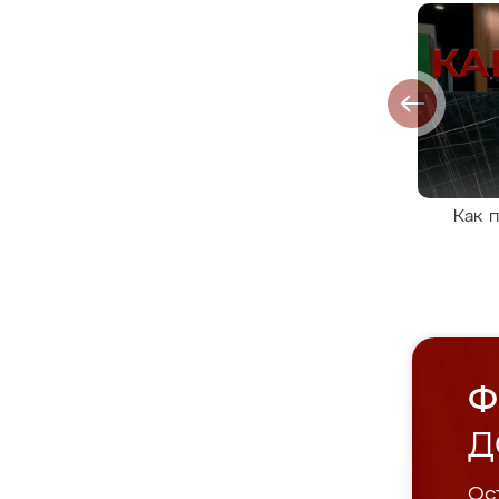
Как 
Ф
Д
Ост