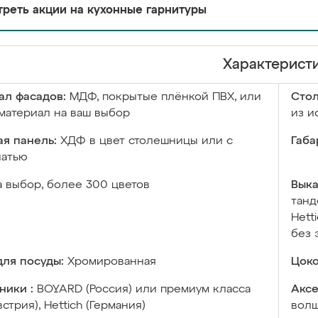
реть акции на кухонные гарнитуры
Характерист
ал фасадов:
МДФ, покрытые плёнкой ПВХ, или
Сто
материал на ваш выбор
из и
я панель:
ХДФ в цвет столешницы или с
Габа
чатью
а выбор, более 300 цветов
Выка
танд
Hett
без 
ля посуды:
Хромированная
Цоко
ники :
BOYARD (Россия) или премиум класса
Аксе
встрия), Hettich (Германия)
волш