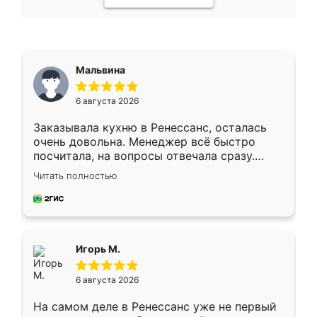
Мальвина
6 августа 2026
Заказывала кухню в Ренессанс, осталась
очень довольна. Менеджер всё быстро
посчитала, на вопросы отвечала сразу.
Замерщик приехал в субботу, подошёл к
Читать полностью
делу со всей ответственностью. Собрали
за день, ребята работали аккуратно, даже
пыли почти не было. Качество отличное,
ящики ходят плавно, ничего не скрипит.
Всё подошло как влитое.
Игорь М.
6 августа 2026
На самом деле в Ренессанс уже не первый