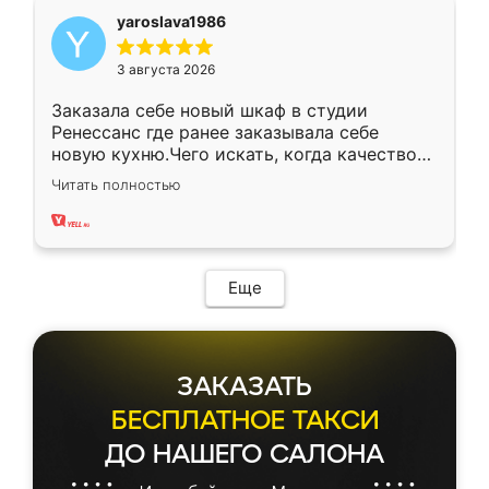
yaroslava1986
3 августа 2026
Заказала себе новый шкаф в студии
Ренессанс где ранее заказывала себе
новую кухню.Чего искать, когда качеством
вполне довольна. Служит кухня уже почти
Читать полностью
два года, нареканий нет.
Еще
ЗАКАЗАТЬ
БЕСПЛАТНОЕ ТАКСИ
ДО НАШЕГО САЛОНА