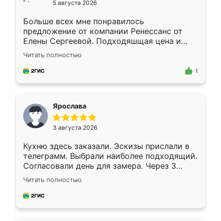
5 августа 2026
Больше всех мне понравилось
предложение от компании Ренессанс от
Елены Сергеевой. Подходяшщая цена и
короткие сроки изготовления. Приехавший
Читать полностью
для замера сотрудник Владислав
предложил по моему эскизу самый
1
подходящий вариант шкафа. Немного его
видоизменил, получилось даже лучше, чем
я хотела.
Ярослава
3 августа 2026
Кухню здесь заказали. Эскизы прислали в
телеграмм. Выбрали наиболее подходящий.
Согласовали день для замера. Через 3
недели кухня была уже готова. Остались
Читать полностью
довольны работой. Спасибо Ренессанс
мебель за качественную работу!