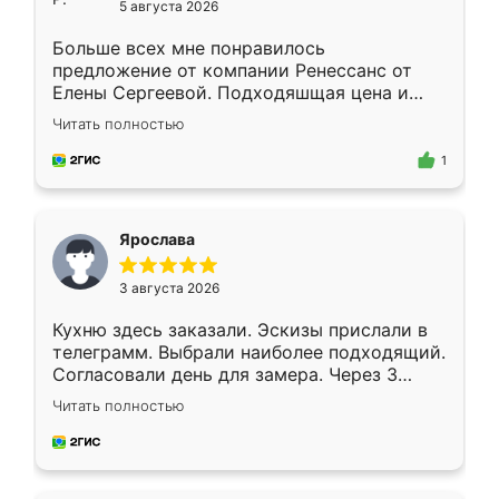
5 августа 2026
Больше всех мне понравилось
предложение от компании Ренессанс от
Елены Сергеевой. Подходяшщая цена и
короткие сроки изготовления. Приехавший
Читать полностью
для замера сотрудник Владислав
предложил по моему эскизу самый
1
подходящий вариант шкафа. Немного его
видоизменил, получилось даже лучше, чем
я хотела.
Ярослава
3 августа 2026
Кухню здесь заказали. Эскизы прислали в
телеграмм. Выбрали наиболее подходящий.
Согласовали день для замера. Через 3
недели кухня была уже готова. Остались
Читать полностью
довольны работой. Спасибо Ренессанс
мебель за качественную работу!