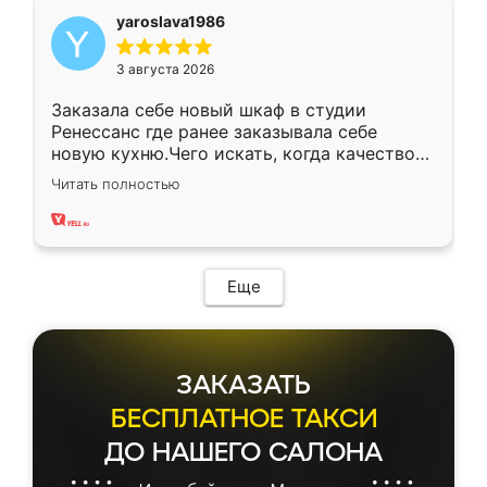
yaroslava1986
3 августа 2026
Заказала себе новый шкаф в студии
Ренессанс где ранее заказывала себе
новую кухню.Чего искать, когда качеством
вполне довольна. Служит кухня уже почти
Читать полностью
два года, нареканий нет.
Еще
ЗАКАЗАТЬ
БЕСПЛАТНОЕ ТАКСИ
ДО НАШЕГО САЛОНА