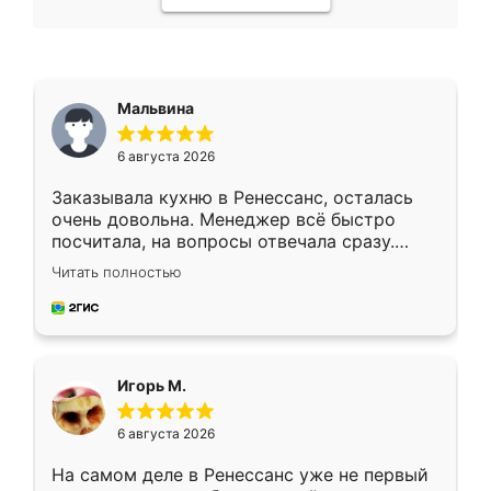
Мальвина
6 августа 2026
Заказывала кухню в Ренессанс, осталась
очень довольна. Менеджер всё быстро
посчитала, на вопросы отвечала сразу.
Замерщик приехал в субботу, подошёл к
Читать полностью
делу со всей ответственностью. Собрали
за день, ребята работали аккуратно, даже
пыли почти не было. Качество отличное,
ящики ходят плавно, ничего не скрипит.
Всё подошло как влитое.
Игорь М.
6 августа 2026
На самом деле в Ренессанс уже не первый