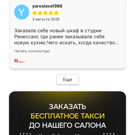
yaroslava1986
3 августа 2026
Заказала себе новый шкаф в студии
Ренессанс где ранее заказывала себе
новую кухню.Чего искать, когда качеством
вполне довольна. Служит кухня уже почти
Читать полностью
два года, нареканий нет.
Еще
ЗАКАЗАТЬ
БЕСПЛАТНОЕ ТАКСИ
ДО НАШЕГО САЛОНА