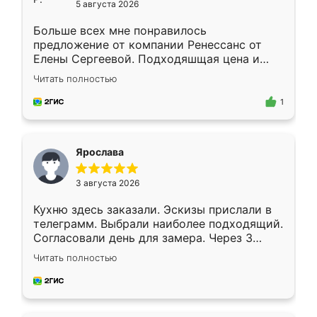
5 августа 2026
Больше всех мне понравилось
предложение от компании Ренессанс от
Елены Сергеевой. Подходяшщая цена и
короткие сроки изготовления. Приехавший
Читать полностью
для замера сотрудник Владислав
предложил по моему эскизу самый
1
подходящий вариант шкафа. Немного его
видоизменил, получилось даже лучше, чем
я хотела.
Ярослава
3 августа 2026
Кухню здесь заказали. Эскизы прислали в
телеграмм. Выбрали наиболее подходящий.
Согласовали день для замера. Через 3
недели кухня была уже готова. Остались
Читать полностью
довольны работой. Спасибо Ренессанс
мебель за качественную работу!