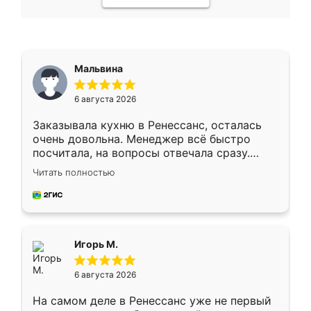
Мальвина
6 августа 2026
Заказывала кухню в Ренессанс, осталась
очень довольна. Менеджер всё быстро
посчитала, на вопросы отвечала сразу.
Замерщик приехал в субботу, подошёл к
Читать полностью
делу со всей ответственностью. Собрали
за день, ребята работали аккуратно, даже
пыли почти не было. Качество отличное,
ящики ходят плавно, ничего не скрипит.
Всё подошло как влитое.
Игорь М.
6 августа 2026
На самом деле в Ренессанс уже не первый