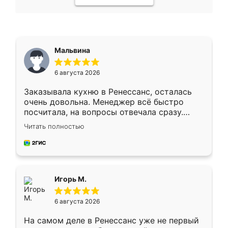
Мальвина
6 августа 2026
Заказывала кухню в Ренессанс, осталась
очень довольна. Менеджер всё быстро
посчитала, на вопросы отвечала сразу.
Замерщик приехал в субботу, подошёл к
Читать полностью
делу со всей ответственностью. Собрали
за день, ребята работали аккуратно, даже
пыли почти не было. Качество отличное,
ящики ходят плавно, ничего не скрипит.
Всё подошло как влитое.
Игорь М.
6 августа 2026
На самом деле в Ренессанс уже не первый