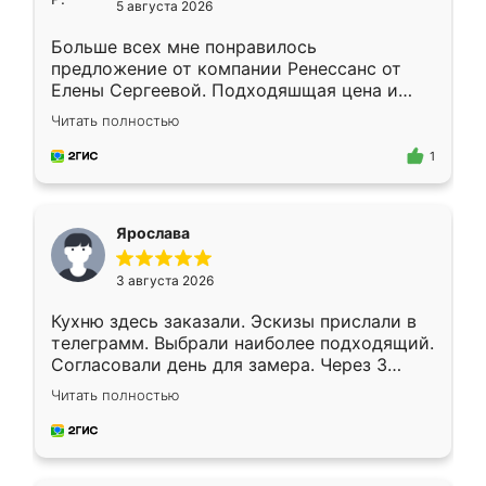
5 августа 2026
Больше всех мне понравилось
предложение от компании Ренессанс от
Елены Сергеевой. Подходяшщая цена и
короткие сроки изготовления. Приехавший
Читать полностью
для замера сотрудник Владислав
предложил по моему эскизу самый
1
подходящий вариант шкафа. Немного его
видоизменил, получилось даже лучше, чем
я хотела.
Ярослава
3 августа 2026
Кухню здесь заказали. Эскизы прислали в
телеграмм. Выбрали наиболее подходящий.
Согласовали день для замера. Через 3
недели кухня была уже готова. Остались
Читать полностью
довольны работой. Спасибо Ренессанс
мебель за качественную работу!