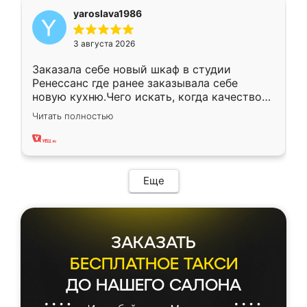
yaroslava1986
3 августа 2026
Заказала себе новый шкаф в студии
Ренессанс где ранее заказывала себе
новую кухню.Чего искать, когда качеством
вполне довольна. Служит кухня уже почти
Читать полностью
два года, нареканий нет.
Еще
ЗАКАЗАТЬ
БЕСПЛАТНОЕ ТАКСИ
ДО НАШЕГО САЛОНА