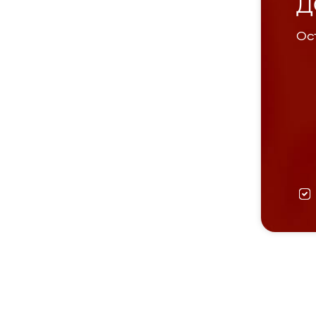
Д
Ост