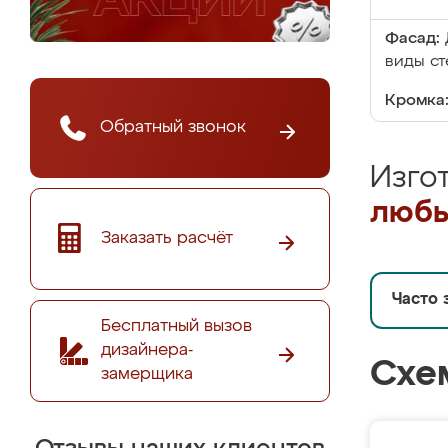
Фасад:
виды ст
Кромка
Обратный звонок
Изго
любы
Заказать расчёт
Часто 
Бесплатный вызов
дизайнера-
Схе
замерщика