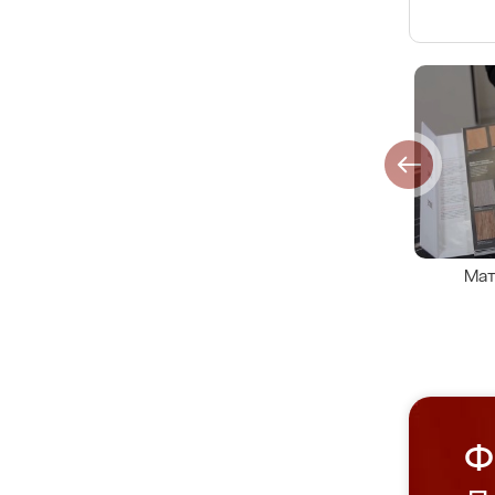
Мат
Ф