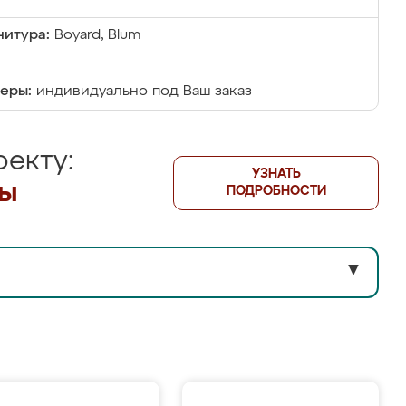
итура:
Boyard, Blum
еры:
индивидуально под Ваш заказ
екту:
УЗНАТЬ
лы
ПОДРОБНОСТИ
▼