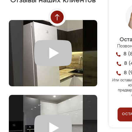
Отзывы наших клиентов
Оста
Позвон
8 (
8 (
8 (
Или оставь
ко
предвар
ОСТ