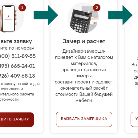
вьте заявку
Замер и расчет
ите по номерам
Дизайнер-замерщик
800) 511-89-55
приедет к Вам с каталогом
материалов,
Вы
495) 665-24-01
проведёт детальные
р
926) 409-68-13
замеры,
д
составит проект и сделает
з
те заявку на сайте для
окончательный расчёт
нсультации и
стоимости Вашей будущей
ительного расчёта
стоимости.
мебели.
ВЫЗВАТЬ ЗАМЕРЩИКА
АВИТЬ ЗАЯВКУ