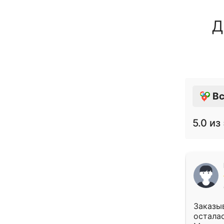
Д
Вс
5.0
из 
Заказыв
осталас