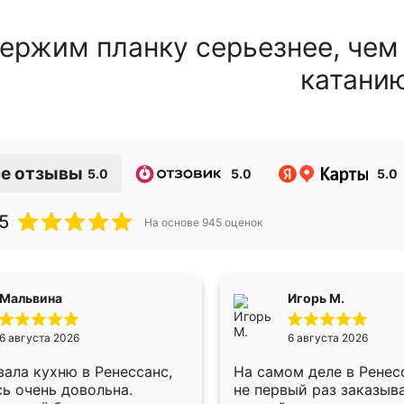
ержим планку серьезнее, чем
катани
е отзывы
5.0
5.0
5.0
5
На основе
945
оценок
Мальвина
Игорь М.
6 августа 2026
6 августа 2026
ала кухню в Ренессанс,
На самом деле в Ренес
ь очень довольна.
не первый раз заказыв