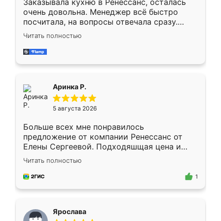
Заказывала кухню в Ренессанс, осталась
очень довольна. Менеджер всё быстро
посчитала, на вопросы отвечала сразу.
Замерщик приехал в субботу, подошёл к
Читать полностью
делу со всей ответственностью. Собрали
за день, ребята работали аккуратно, даже
пыли почти не было. Качество отличное,
ящики ходят плавно, ничего не скрипит.
Всё подошло как влитое.
Аринка Р.
5 августа 2026
Больше всех мне понравилось
предложение от компании Ренессанс от
Елены Сергеевой. Подходяшщая цена и
короткие сроки изготовления. Приехавший
Читать полностью
для замера сотрудник Владислав
предложил по моему эскизу самый
1
подходящий вариант шкафа. Немного его
видоизменил, получилось даже лучше, чем
я хотела.
Ярослава