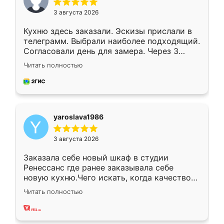
3 августа 2026
Кухню здесь заказали. Эскизы прислали в
телеграмм. Выбрали наиболее подходящий.
Согласовали день для замера. Через 3
недели кухня была уже готова. Остались
Читать полностью
довольны работой. Спасибо Ренессанс
мебель за качественную работу!
yaroslava1986
3 августа 2026
Заказала себе новый шкаф в студии
Ренессанс где ранее заказывала себе
новую кухню.Чего искать, когда качеством
вполне довольна. Служит кухня уже почти
Читать полностью
два года, нареканий нет.