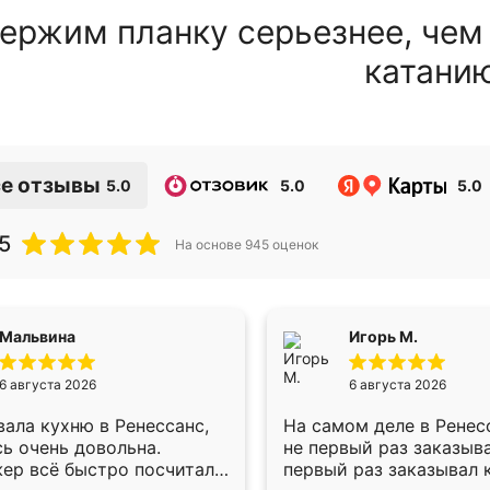
ержим планку серьезнее, чем
катани
е отзывы
5.0
5.0
5.0
5
На основе
945
оценок
Мальвина
Игорь М.
6 августа 2026
6 августа 2026
ала кухню в Ренессанс,
На самом деле в Ренес
ь очень довольна.
не первый раз заказыв
ер всё быстро посчитала,
первый раз заказывал 