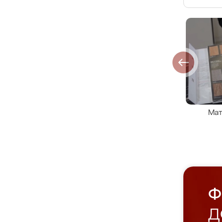
Мат
Ф
Д