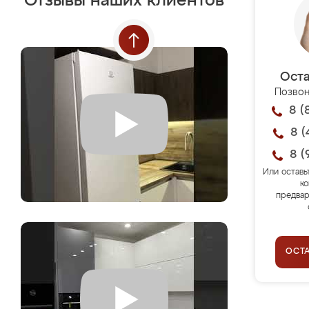
Отзывы наших клиентов
Оста
Позвон
8 (
8 (
8 (
Или оставь
ко
предвар
ОСТ