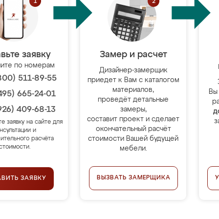
вьте заявку
Замер и расчет
ите по номерам
Дизайнер-замерщик
800) 511-89-55
приедет к Вам с каталогом
материалов,
Вы
495) 665-24-01
проведёт детальные
р
926) 409-68-13
замеры,
д
составит проект и сделает
з
те заявку на сайте для
окончательный расчёт
нсультации и
стоимости Вашей будущей
ительного расчёта
стоимости.
мебели.
ВЫЗВАТЬ ЗАМЕРЩИКА
АВИТЬ ЗАЯВКУ