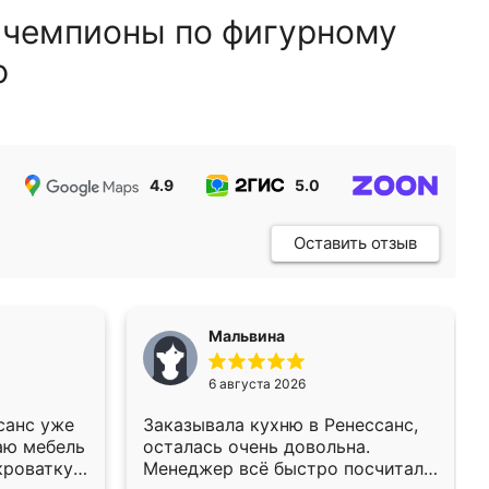
 чемпионы по фигурному
ю
4.9
5.0
5.0
Оставить отзыв
Мальвина
6 августа 2026
санс уже
Заказывала кухню в Ренессанс,
аю мебель
осталась очень довольна.
кроватку
Менеджер всё быстро посчитала,