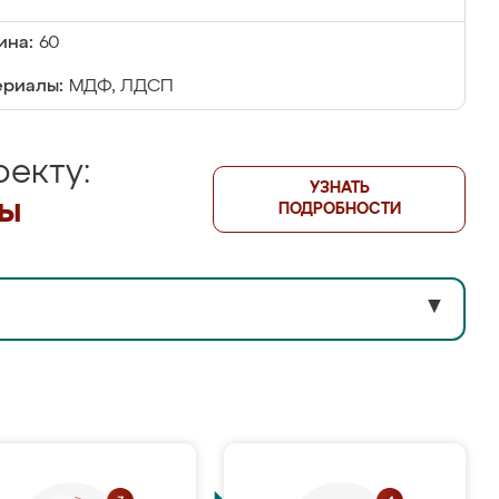
ина:
60
риалы:
МДФ, ЛДСП
екту:
УЗНАТЬ
лы
ПОДРОБНОСТИ
▼