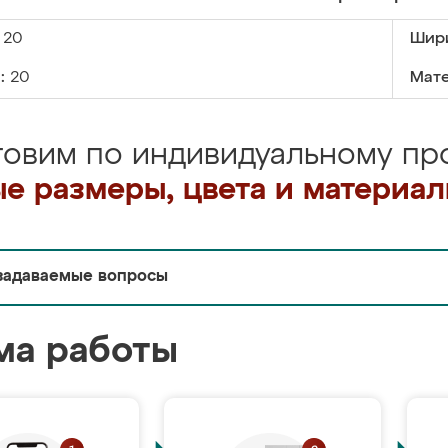
20
Шир
:
20
Мате
товим по индивидуальному про
е размеры, цвета и материа
задаваемые вопросы
ма работы