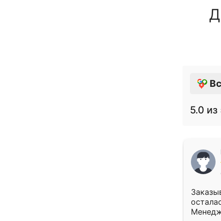
Д
Вс
5.0
из 
Заказыв
осталас
Менедж