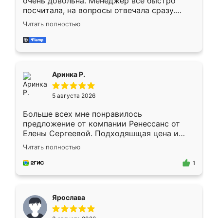
очень довольна. Менеджер всё быстро
посчитала, на вопросы отвечала сразу.
Замерщик приехал в субботу, подошёл к
Читать полностью
делу со всей ответственностью. Собрали
за день, ребята работали аккуратно, даже
пыли почти не было. Качество отличное,
ящики ходят плавно, ничего не скрипит.
Всё подошло как влитое.
Аринка Р.
5 августа 2026
Больше всех мне понравилось
предложение от компании Ренессанс от
Елены Сергеевой. Подходяшщая цена и
короткие сроки изготовления. Приехавший
Читать полностью
для замера сотрудник Владислав
предложил по моему эскизу самый
1
подходящий вариант шкафа. Немного его
видоизменил, получилось даже лучше, чем
я хотела.
Ярослава