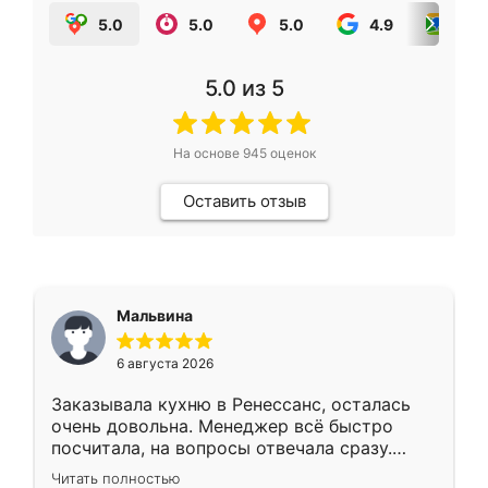
5.0
5.0
5.0
4.9
5.0
5.0
из 5
На основе
945
оценок
Оставить отзыв
Мальвина
6 августа 2026
Заказывала кухню в Ренессанс, осталась
очень довольна. Менеджер всё быстро
посчитала, на вопросы отвечала сразу.
Замерщик приехал в субботу, подошёл к
Читать полностью