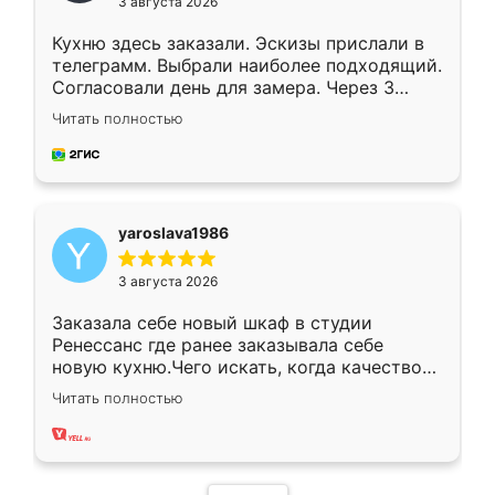
3 августа 2026
Кухню здесь заказали. Эскизы прислали в
телеграмм. Выбрали наиболее подходящий.
Согласовали день для замера. Через 3
недели кухня была уже готова. Остались
Читать полностью
довольны работой. Спасибо Ренессанс
мебель за качественную работу!
yaroslava1986
3 августа 2026
Заказала себе новый шкаф в студии
Ренессанс где ранее заказывала себе
новую кухню.Чего искать, когда качеством
вполне довольна. Служит кухня уже почти
Читать полностью
два года, нареканий нет.