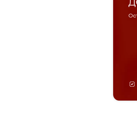
Д
Ост