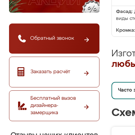
Фасад:
виды ст
Кромка
Обратный звонок
Изго
любы
Заказать расчёт
Часто 
Бесплатный вызов
дизайнера-
Схе
замерщика