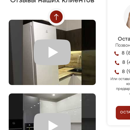
Отзывы наших клиентов
Оста
Позвон
8 (
8 (
8 (
Или оставь
ко
предвар
ОСТ