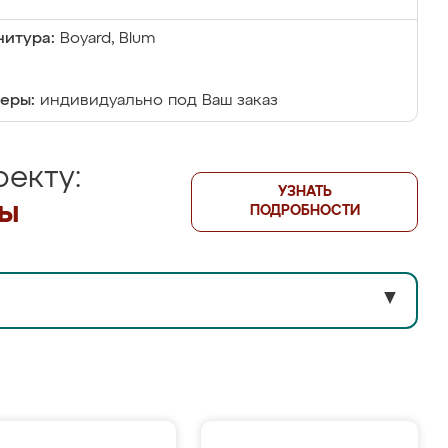
итура:
Boyard, Blum
еры:
индивидуально под Ваш заказ
екту:
УЗНАТЬ
лы
ПОДРОБНОСТИ
▼