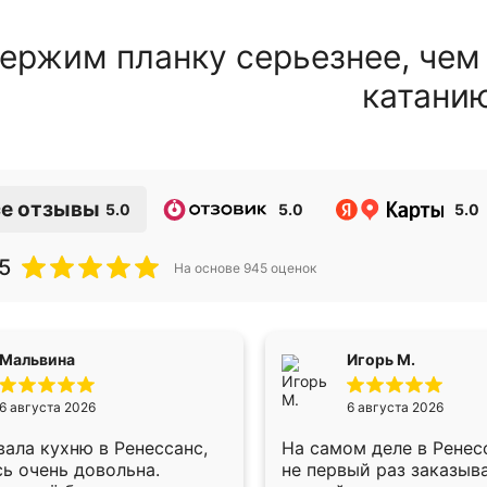
ержим планку серьезнее, чем
катани
е отзывы
5.0
5.0
5.0
5
На основе
945
оценок
Мальвина
Игорь М.
6 августа 2026
6 августа 2026
ала кухню в Ренессанс,
На самом деле в Ренес
ь очень довольна.
не первый раз заказыв