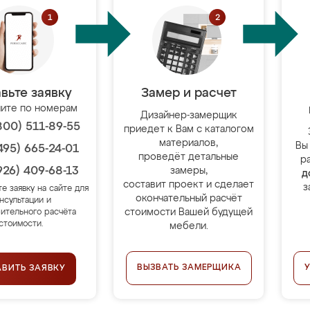
вьте заявку
Замер и расчет
ите по номерам
Дизайнер-замерщик
800) 511-89-55
приедет к Вам с каталогом
материалов,
Вы
495) 665-24-01
проведёт детальные
р
926) 409-68-13
замеры,
д
составит проект и сделает
з
те заявку на сайте для
окончательный расчёт
нсультации и
стоимости Вашей будущей
ительного расчёта
стоимости.
мебели.
ВЫЗВАТЬ ЗАМЕРЩИКА
АВИТЬ ЗАЯВКУ