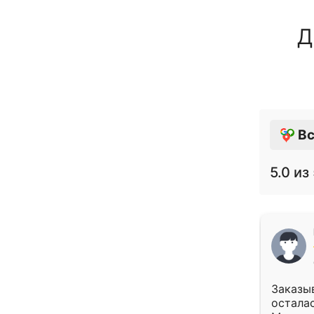
Д
Вс
5.0
из 
Заказыв
осталас