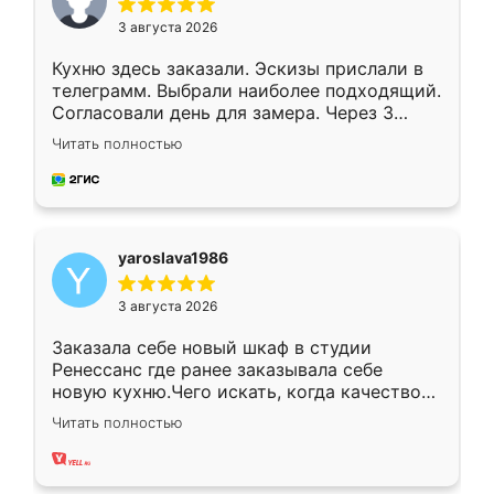
3 августа 2026
Кухню здесь заказали. Эскизы прислали в
телеграмм. Выбрали наиболее подходящий.
Согласовали день для замера. Через 3
недели кухня была уже готова. Остались
Читать полностью
довольны работой. Спасибо Ренессанс
мебель за качественную работу!
yaroslava1986
3 августа 2026
Заказала себе новый шкаф в студии
Ренессанс где ранее заказывала себе
новую кухню.Чего искать, когда качеством
вполне довольна. Служит кухня уже почти
Читать полностью
два года, нареканий нет.