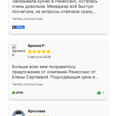
Заказывала кухню в Ренессанс, осталась
очень довольна. Менеджер всё быстро
посчитала, на вопросы отвечала сразу.
Замерщик приехал в субботу, подошёл к
Читать полностью
делу со всей ответственностью. Собрали
за день, ребята работали аккуратно, даже
пыли почти не было. Качество отличное,
ящики ходят плавно, ничего не скрипит.
Всё подошло как влитое.
Аринка Р.
5 августа 2026
Больше всех мне понравилось
предложение от компании Ренессанс от
Елены Сергеевой. Подходяшщая цена и
короткие сроки изготовления. Приехавший
Читать полностью
для замера сотрудник Владислав
предложил по моему эскизу самый
1
подходящий вариант шкафа. Немного его
видоизменил, получилось даже лучше, чем
я хотела.
Ярослава