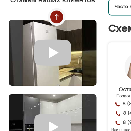
Отзывы наших клиентов
Часто 
Схе
Оста
Позвон
8 (
8 (
8 (
Или оставь