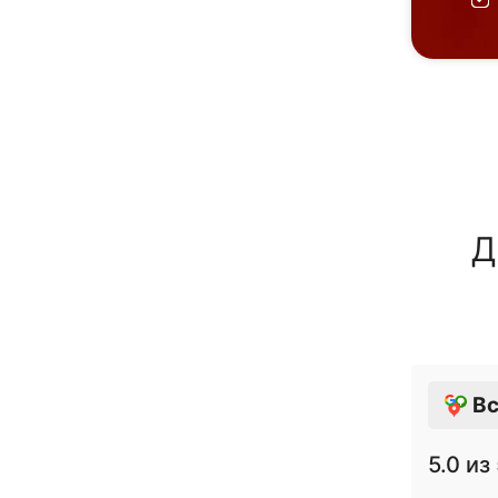
Д
Вс
5.0
из 