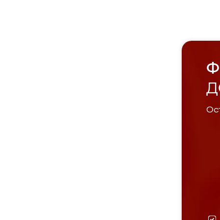
Ф
Д
Ост