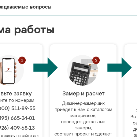
задаваемые вопросы
ма работы
вьте заявку
Замер и расчет
ите по номерам
Дизайнер-замерщик
800) 511-89-55
приедет к Вам с каталогом
материалов,
Вы
495) 665-24-01
проведёт детальные
р
926) 409-68-13
замеры,
д
составит проект и сделает
з
те заявку на сайте для