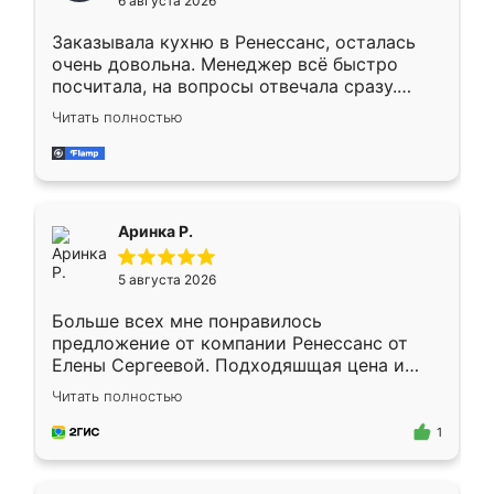
6 августа 2026
мебели буду заказывать только здесь.
Заказывала кухню в Ренессанс, осталась
очень довольна. Менеджер всё быстро
посчитала, на вопросы отвечала сразу.
Замерщик приехал в субботу, подошёл к
Читать полностью
делу со всей ответственностью. Собрали
за день, ребята работали аккуратно, даже
пыли почти не было. Качество отличное,
ящики ходят плавно, ничего не скрипит.
Всё подошло как влитое.
Аринка Р.
5 августа 2026
Больше всех мне понравилось
предложение от компании Ренессанс от
Елены Сергеевой. Подходяшщая цена и
короткие сроки изготовления. Приехавший
Читать полностью
для замера сотрудник Владислав
предложил по моему эскизу самый
1
подходящий вариант шкафа. Немного его
видоизменил, получилось даже лучше, чем