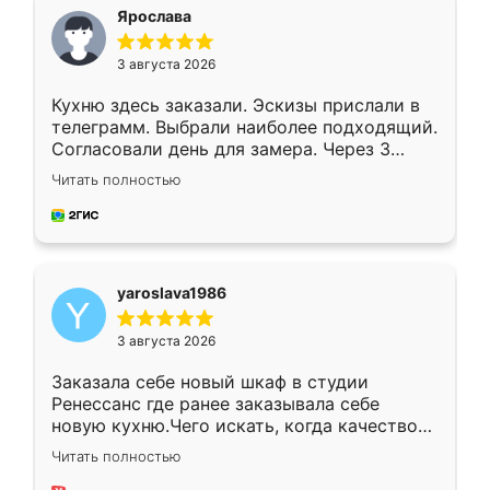
я хотела.
Ярослава
3 августа 2026
Кухню здесь заказали. Эскизы прислали в
телеграмм. Выбрали наиболее подходящий.
Согласовали день для замера. Через 3
недели кухня была уже готова. Остались
Читать полностью
довольны работой. Спасибо Ренессанс
мебель за качественную работу!
yaroslava1986
3 августа 2026
Заказала себе новый шкаф в студии
Ренессанс где ранее заказывала себе
новую кухню.Чего искать, когда качеством
вполне довольна. Служит кухня уже почти
Читать полностью
два года, нареканий нет.