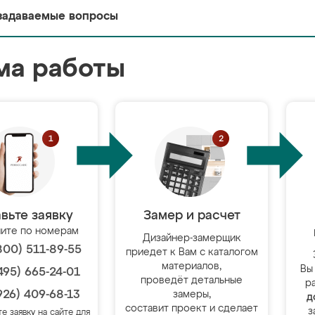
задаваемые вопросы
ма работы
вьте заявку
Замер и расчет
ите по номерам
Дизайнер-замерщик
800) 511-89-55
приедет к Вам с каталогом
материалов,
Вы
495) 665-24-01
проведёт детальные
р
926) 409-68-13
замеры,
д
составит проект и сделает
з
те заявку на сайте для