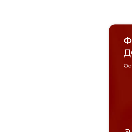
Ф
Д
Ост