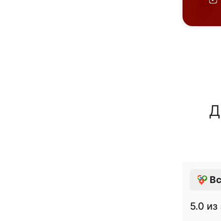
Д
Вс
5.0
из 