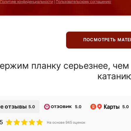
Политике конфиденциальности
|
Пользовательскому соглашению
ПОСМОТРЕТЬ МАТ
ержим планку серьезнее, чем
катани
е отзывы
5.0
5.0
5.0
5
На основе
945
оценок