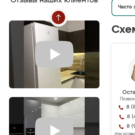
Отзывы наших клиентов
Часто 
Схе
Оста
Позвон
8 (
8 (
8 (
Или оставь