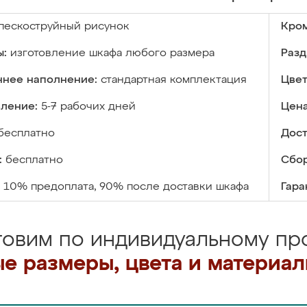
пескоструйный рисунок
Кром
ы:
изготовление шкафа любого размера
Разд
ннее наполнение:
стандартная комплектация
Цвет
вление:
5-7 рабочих дней
Цена
бесплатно
Дост
:
бесплатно
Сбор
10% предоплата, 90% после доставки шкафа
Гара
товим по индивидуальному про
е размеры, цвета и материа