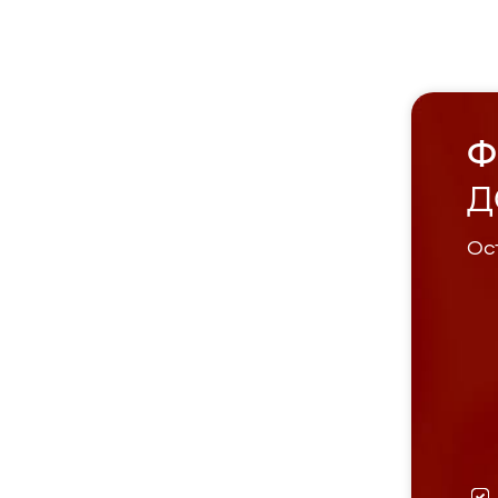
Ф
Д
Ост