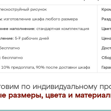
пескоструйный рисунок
Кром
ы:
изготовление шкафа любого размера
Разд
ннее наполнение:
стандартная комплектация
Цвет
вление:
5-7 рабочих дней
Цена
бесплатно
Дост
:
бесплатно
Сбор
10% предоплата, 90% после доставки шкафа
Гара
товим по индивидуальному про
е размеры, цвета и материа