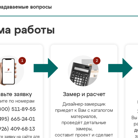
задаваемые вопросы
ма работы
вьте заявку
Замер и расчет
ите по номерам
Дизайнер-замерщик
800) 511-89-55
приедет к Вам с каталогом
материалов,
Вы
495) 665-24-01
проведёт детальные
р
926) 409-68-13
замеры,
д
составит проект и сделает
з
те заявку на сайте для