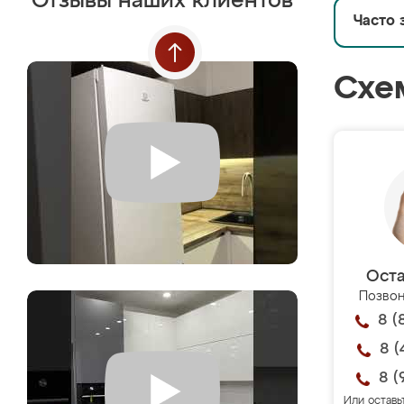
Отзывы наших клиентов
Часто 
Схе
Оста
Позвон
8 (
8 (
8 (
Или оставь