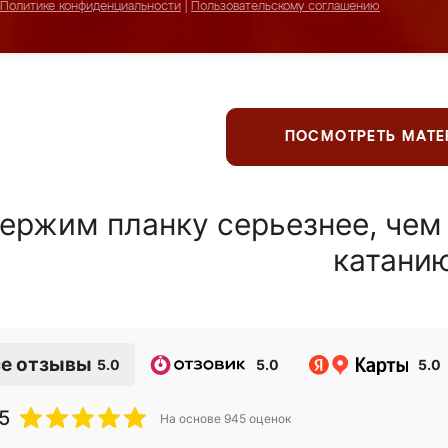
Политике конфиденциальности
|
Пользовательскому соглашению
ПОСМОТРЕТЬ МАТ
ержим планку серьезнее, чем
катани
е отзывы
5.0
5.0
5.0
5
На основе
945
оценок