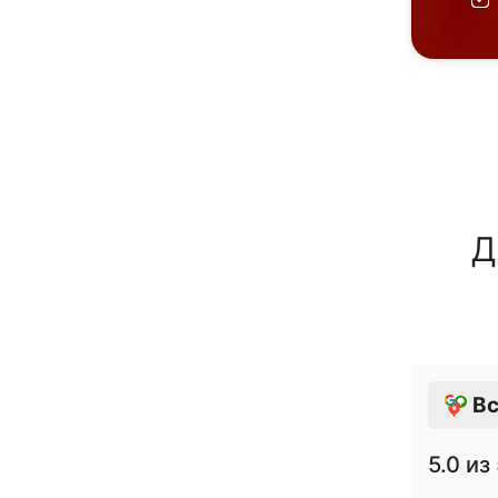
Д
Вс
5.0
из 