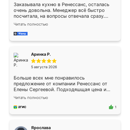
Заказывала кухню в Ренессанс, осталась
очень довольна. Менеджер всё быстро
посчитала, на вопросы отвечала сразу.
Замерщик приехал в субботу, подошёл к
Читать полностью
делу со всей ответственностью. Собрали
за день, ребята работали аккуратно, даже
пыли почти не было. Качество отличное,
ящики ходят плавно, ничего не скрипит.
Всё подошло как влитое.
Аринка Р.
5 августа 2026
Больше всех мне понравилось
предложение от компании Ренессанс от
Елены Сергеевой. Подходяшщая цена и
короткие сроки изготовления. Приехавший
Читать полностью
для замера сотрудник Владислав
предложил по моему эскизу самый
1
подходящий вариант шкафа. Немного его
видоизменил, получилось даже лучше, чем
я хотела.
Ярослава