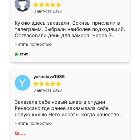
3 августа 2026
Кухню здесь заказали. Эскизы прислали в
телеграмм. Выбрали наиболее подходящий.
Согласовали день для замера. Через 3
недели кухня была уже готова. Остались
Читать полностью
довольны работой. Спасибо Ренессанс
мебель за качественную работу!
yaroslava1986
3 августа 2026
Заказала себе новый шкаф в студии
Ренессанс где ранее заказывала себе
новую кухню.Чего искать, когда качеством
вполне довольна. Служит кухня уже почти
Читать полностью
два года, нареканий нет.