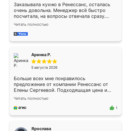
Заказывала кухню в Ренессанс, осталась
очень довольна. Менеджер всё быстро
посчитала, на вопросы отвечала сразу.
Замерщик приехал в субботу, подошёл к
Читать полностью
делу со всей ответственностью. Собрали
за день, ребята работали аккуратно, даже
пыли почти не было. Качество отличное,
ящики ходят плавно, ничего не скрипит.
Всё подошло как влитое.
Аринка Р.
5 августа 2026
Больше всех мне понравилось
предложение от компании Ренессанс от
Елены Сергеевой. Подходяшщая цена и
короткие сроки изготовления. Приехавший
Читать полностью
для замера сотрудник Владислав
предложил по моему эскизу самый
1
подходящий вариант шкафа. Немного его
видоизменил, получилось даже лучше, чем
я хотела.
Ярослава