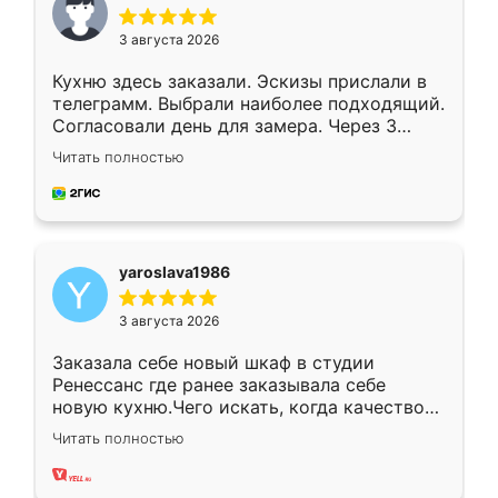
3 августа 2026
Кухню здесь заказали. Эскизы прислали в
телеграмм. Выбрали наиболее подходящий.
Согласовали день для замера. Через 3
недели кухня была уже готова. Остались
Читать полностью
довольны работой. Спасибо Ренессанс
мебель за качественную работу!
yaroslava1986
3 августа 2026
Заказала себе новый шкаф в студии
Ренессанс где ранее заказывала себе
новую кухню.Чего искать, когда качеством
вполне довольна. Служит кухня уже почти
Читать полностью
два года, нареканий нет.