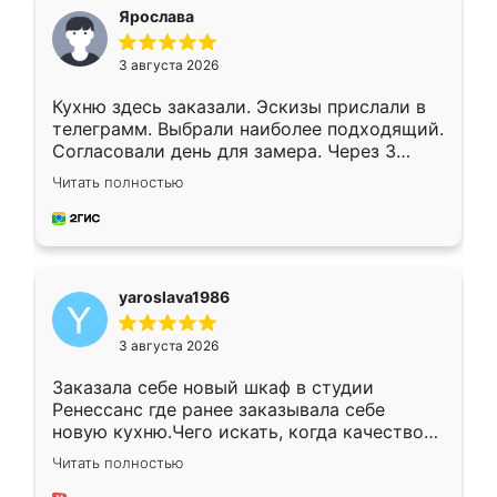
я хотела.
Ярослава
3 августа 2026
Кухню здесь заказали. Эскизы прислали в
телеграмм. Выбрали наиболее подходящий.
Согласовали день для замера. Через 3
недели кухня была уже готова. Остались
Читать полностью
довольны работой. Спасибо Ренессанс
мебель за качественную работу!
yaroslava1986
3 августа 2026
Заказала себе новый шкаф в студии
Ренессанс где ранее заказывала себе
новую кухню.Чего искать, когда качеством
вполне довольна. Служит кухня уже почти
Читать полностью
два года, нареканий нет.