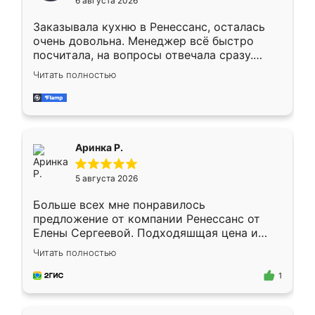
6 августа 2026
мебели буду заказывать только здесь.
Заказывала кухню в Ренессанс, осталась
очень довольна. Менеджер всё быстро
посчитала, на вопросы отвечала сразу.
Замерщик приехал в субботу, подошёл к
Читать полностью
делу со всей ответственностью. Собрали
за день, ребята работали аккуратно, даже
пыли почти не было. Качество отличное,
ящики ходят плавно, ничего не скрипит.
Всё подошло как влитое.
Аринка Р.
5 августа 2026
Больше всех мне понравилось
предложение от компании Ренессанс от
Елены Сергеевой. Подходяшщая цена и
короткие сроки изготовления. Приехавший
Читать полностью
для замера сотрудник Владислав
предложил по моему эскизу самый
1
подходящий вариант шкафа. Немного его
видоизменил, получилось даже лучше, чем