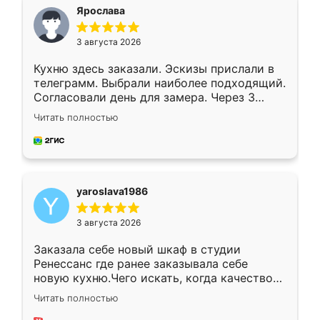
я хотела.
Ярослава
3 августа 2026
Кухню здесь заказали. Эскизы прислали в
телеграмм. Выбрали наиболее подходящий.
Согласовали день для замера. Через 3
недели кухня была уже готова. Остались
Читать полностью
довольны работой. Спасибо Ренессанс
мебель за качественную работу!
yaroslava1986
3 августа 2026
Заказала себе новый шкаф в студии
Ренессанс где ранее заказывала себе
новую кухню.Чего искать, когда качеством
вполне довольна. Служит кухня уже почти
Читать полностью
два года, нареканий нет.