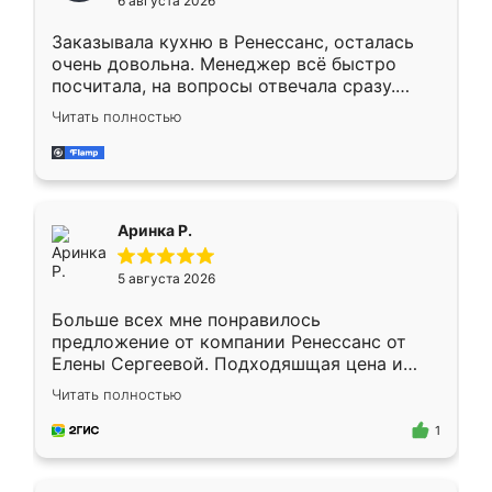
6 августа 2026
мебели буду заказывать только здесь.
Заказывала кухню в Ренессанс, осталась
очень довольна. Менеджер всё быстро
посчитала, на вопросы отвечала сразу.
Замерщик приехал в субботу, подошёл к
Читать полностью
делу со всей ответственностью. Собрали
за день, ребята работали аккуратно, даже
пыли почти не было. Качество отличное,
ящики ходят плавно, ничего не скрипит.
Всё подошло как влитое.
Аринка Р.
5 августа 2026
Больше всех мне понравилось
предложение от компании Ренессанс от
Елены Сергеевой. Подходяшщая цена и
короткие сроки изготовления. Приехавший
Читать полностью
для замера сотрудник Владислав
предложил по моему эскизу самый
1
подходящий вариант шкафа. Немного его
видоизменил, получилось даже лучше, чем