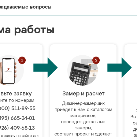
задаваемые вопросы
ма работы
вьте заявку
Замер и расчет
ите по номерам
Дизайнер-замерщик
800) 511-89-55
приедет к Вам с каталогом
материалов,
Вы
495) 665-24-01
проведёт детальные
р
926) 409-68-13
замеры,
д
составит проект и сделает
з
те заявку на сайте для