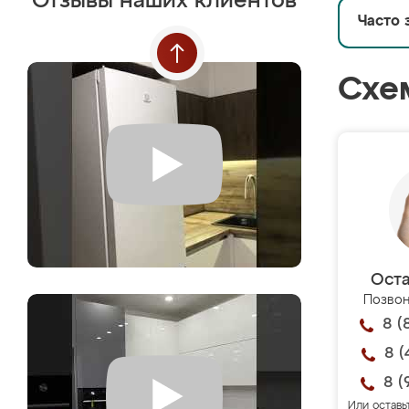
Отзывы наших клиентов
Часто 
Схе
Оста
Позвон
8 (
8 (
8 (
Или оставь