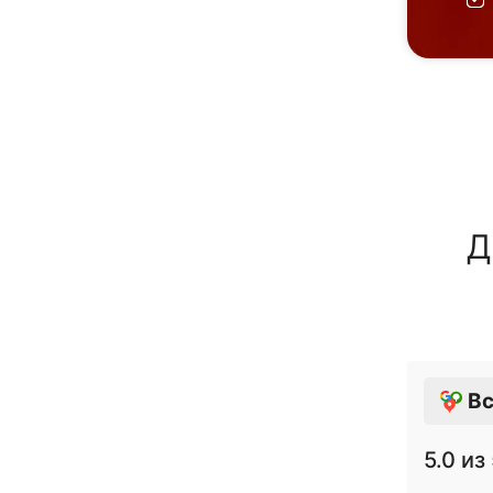
Д
Вс
5.0
из 