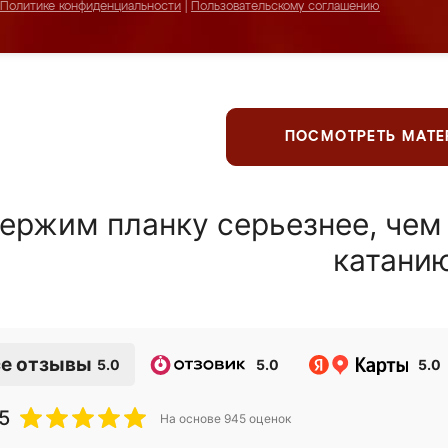
Политике конфиденциальности
|
Пользовательскому соглашению
ПОСМОТРЕТЬ МАТ
ержим планку серьезнее, чем
катани
е отзывы
5.0
5.0
5.0
5
На основе
945
оценок