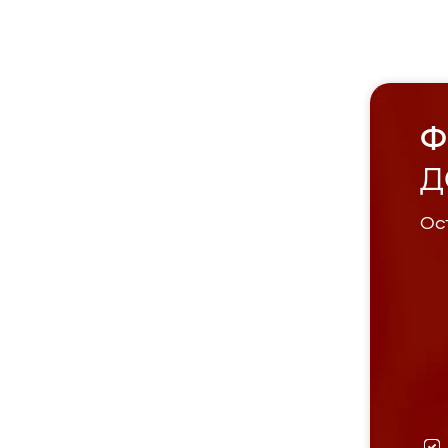
Ф
Д
Ост