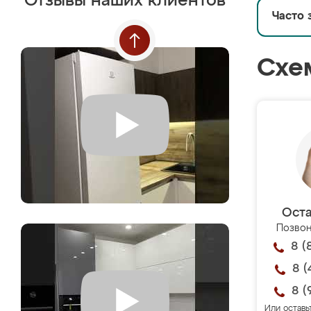
Отзывы наших клиентов
Часто 
Схе
Оста
Позвон
8 (
8 (
8 (
Или оставь