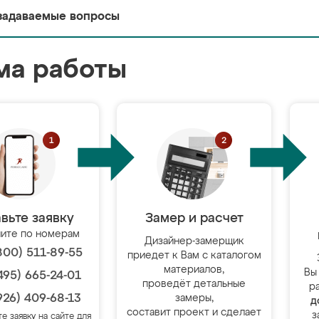
задаваемые вопросы
ма работы
вьте заявку
Замер и расчет
ите по номерам
Дизайнер-замерщик
800) 511-89-55
приедет к Вам с каталогом
материалов,
Вы
495) 665-24-01
проведёт детальные
р
926) 409-68-13
замеры,
д
составит проект и сделает
з
те заявку на сайте для