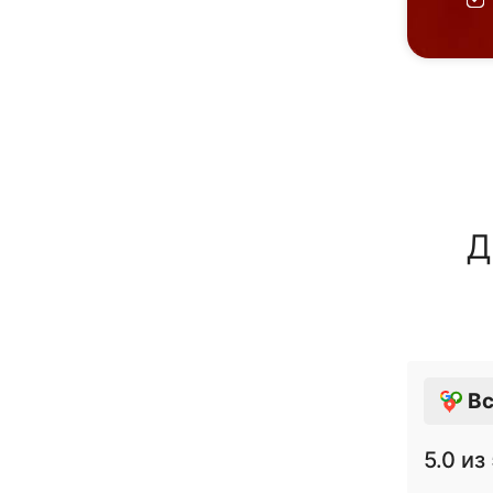
Д
Вс
5.0
из 