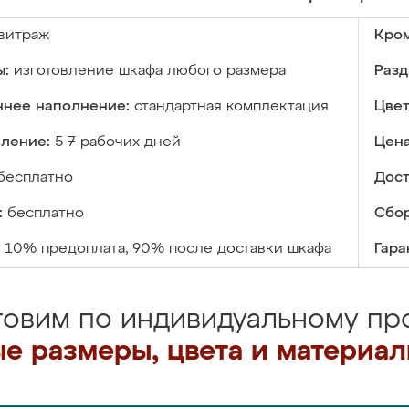
витраж
Кром
ы:
изготовление шкафа любого размера
Разд
ннее наполнение:
стандартная комплектация
Цвет
вление:
5-7 рабочих дней
Цена
бесплатно
Дост
:
бесплатно
Сбор
10% предоплата, 90% после доставки шкафа
Гара
товим по индивидуальному про
е размеры, цвета и материа