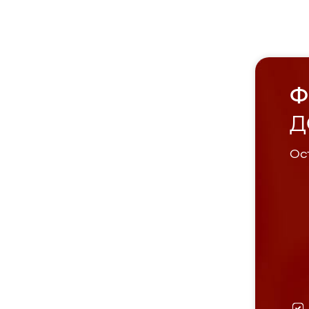
Ф
Д
Ост