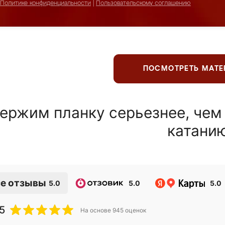
Политике конфиденциальности
|
Пользовательскому соглашению
ПОСМОТРЕТЬ МАТ
ержим планку серьезнее, чем
катани
е отзывы
5.0
5.0
5.0
5
На основе
945
оценок