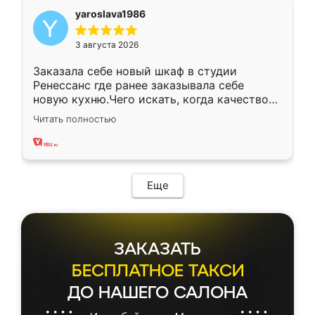
yaroslava1986
3 августа 2026
Заказала себе новый шкаф в студии
Ренессанс где ранее заказывала себе
новую кухню.Чего искать, когда качеством
вполне довольна. Служит кухня уже почти
Читать полностью
два года, нареканий нет.
Еще
ЗАКАЗАТЬ
БЕСПЛАТНОЕ ТАКСИ
ДО НАШЕГО САЛОНА