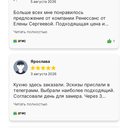
5 августа 2026
Больше всех мне понравилось
предложение от компании Ренессанс от
Елены Сергеевой. Подходяшщая цена и
короткие сроки изготовления. Приехавший
Читать полностью
для замера сотрудник Владислав
предложил по моему эскизу самый
1
подходящий вариант шкафа. Немного его
видоизменил, получилось даже лучше, чем
я хотела.
Ярослава
3 августа 2026
Кухню здесь заказали. Эскизы прислали в
телеграмм. Выбрали наиболее подходящий.
Согласовали день для замера. Через 3
недели кухня была уже готова. Остались
Читать полностью
довольны работой. Спасибо Ренессанс
мебель за качественную работу!