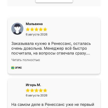
Мальвина
6 августа 2026
Заказывала кухню в Ренессанс, осталась
очень довольна. Менеджер всё быстро
посчитала, на вопросы отвечала сразу.
Замерщик приехал в субботу, подошёл к
Читать полностью
делу со всей ответственностью. Собрали
за день, ребята работали аккуратно, даже
пыли почти не было. Качество отличное,
ящики ходят плавно, ничего не скрипит.
Всё подошло как влитое.
Игорь М.
6 августа 2026
На самом деле в Ренессанс уже не первый