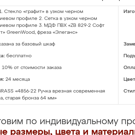
1. Стекло «графит» в узком черном
Изго
евом профиле 2. Сетка в узком черном
иевом профиле 3. МДФ ПВХ «ZB 829-2 Софт
т» GreenWood, фреза «Элеганс»
казана за базовый шкаф
Заме
а:
бесплатно
Подъ
:
10% от стоимости заказа
Опла
я:
24 месяца
Цвет
BRASS «4856-22 Ручка врезная современная
Стил
а, старая бронза 64 мм»
товим по индивидуальному про
е размеры, цвета и материа