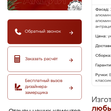
Фасад:
алюмини
алюмин
антраци
Обратный звонок
Цена:
у
Доставк
Сборка
Заказать расчёт
Гаранти
Ручки:
Бесплатный вызов
классик
дизайнера-
замерщика
Изго
любы