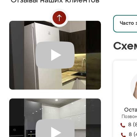
Отзывы наших клиентов
Часто 
Схе
Оста
Позвон
8 (
8 (