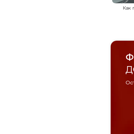
Как 
Ф
Д
Ост