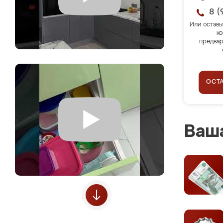
8 (
Или оставь
ко
предвар
ОСТ
Ваша