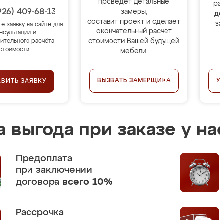
проведёт детальные
р
926) 409-68-13
замеры,
д
составит проект и сделает
з
те заявку на сайте для
окончательный расчёт
нсультации и
стоимости Вашей будущей
ительного расчёта
стоимости.
мебели.
ВЫЗВАТЬ ЗАМЕРЩИКА
АВИТЬ ЗАЯВКУ
 выгода при заказе у на
Предоплата
при заключении
договора
всего 10%
Рассрочка