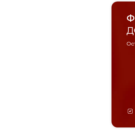
Ф
Д
Ост