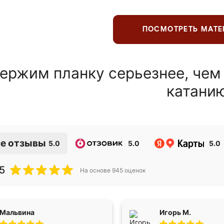
ПОСМОТРЕТЬ МАТ
ержим планку серьезнее, чем
катани
е отзывы
5.0
5.0
5.0
5
На основе
945
оценок
Мальвина
Игорь М.