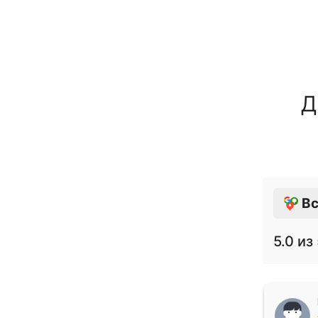
Д
Вс
5.0
из 