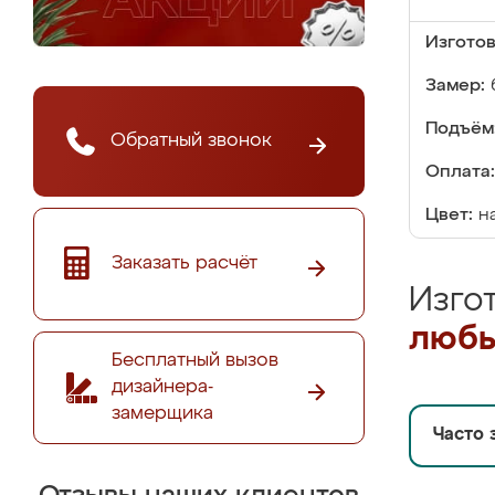
Изгото
Замер:
Подъём
Обратный звонок
Оплата:
Цвет:
н
Заказать расчёт
Изго
любы
Бесплатный вызов
дизайнера-
замерщика
Часто 