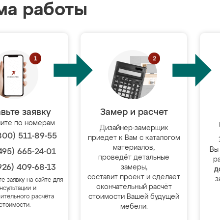
ма работы
вьте заявку
Замер и расчет
ите по номерам
Дизайнер-замерщик
800) 511-89-55
приедет к Вам с каталогом
материалов,
Вы
495) 665-24-01
проведёт детальные
р
926) 409-68-13
замеры,
д
составит проект и сделает
з
те заявку на сайте для
окончательный расчёт
нсультации и
стоимости Вашей будущей
ительного расчёта
стоимости.
мебели.