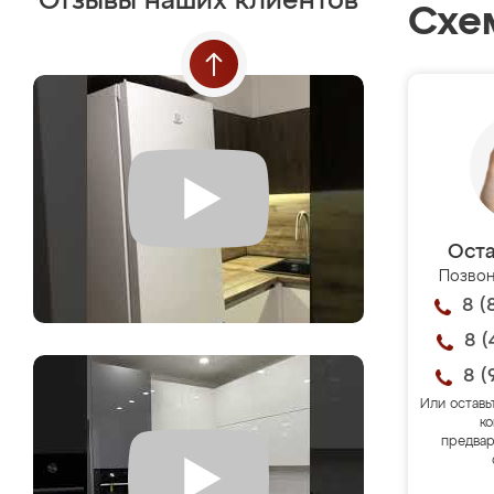
Отзывы наших клиентов
Схе
Оста
Позвон
8 (
8 (
8 (
Или оставь
ко
предвар