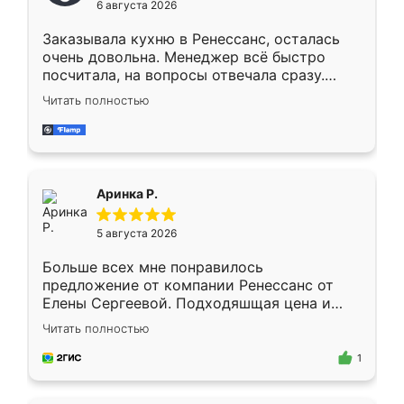
6 августа 2026
мебели буду заказывать только здесь.
Заказывала кухню в Ренессанс, осталась
очень довольна. Менеджер всё быстро
посчитала, на вопросы отвечала сразу.
Замерщик приехал в субботу, подошёл к
Читать полностью
делу со всей ответственностью. Собрали
за день, ребята работали аккуратно, даже
пыли почти не было. Качество отличное,
ящики ходят плавно, ничего не скрипит.
Всё подошло как влитое.
Аринка Р.
5 августа 2026
Больше всех мне понравилось
предложение от компании Ренессанс от
Елены Сергеевой. Подходяшщая цена и
короткие сроки изготовления. Приехавший
Читать полностью
для замера сотрудник Владислав
предложил по моему эскизу самый
1
подходящий вариант шкафа. Немного его
видоизменил, получилось даже лучше, чем