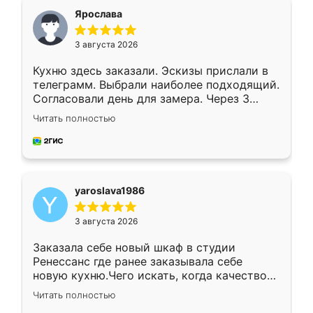
я хотела.
Ярослава
3 августа 2026
Кухню здесь заказали. Эскизы прислали в
телеграмм. Выбрали наиболее подходящий.
Согласовали день для замера. Через 3
недели кухня была уже готова. Остались
Читать полностью
довольны работой. Спасибо Ренессанс
мебель за качественную работу!
yaroslava1986
3 августа 2026
Заказала себе новый шкаф в студии
Ренессанс где ранее заказывала себе
новую кухню.Чего искать, когда качеством
вполне довольна. Служит кухня уже почти
Читать полностью
два года, нареканий нет.