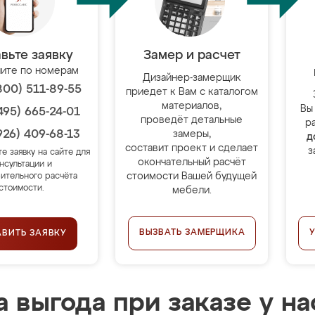
вьте заявку
Замер и расчет
ите по номерам
Дизайнер-замерщик
800) 511-89-55
приедет к Вам с каталогом
материалов,
Вы
495) 665-24-01
проведёт детальные
р
926) 409-68-13
замеры,
д
составит проект и сделает
з
те заявку на сайте для
окончательный расчёт
нсультации и
стоимости Вашей будущей
ительного расчёта
стоимости.
мебели.
ВЫЗВАТЬ ЗАМЕРЩИКА
АВИТЬ ЗАЯВКУ
 выгода при заказе у на