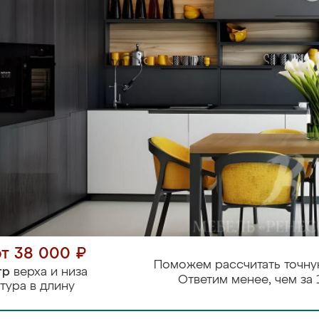
от 38 000 ₽
Поможем рассчитать точну
тр
верха и низа
Ответим менее, чем за 
тура в длину