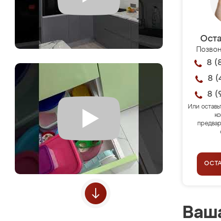
Оста
Позвон
8 (
8 (
8 (
Или оставь
ко
предвар
ОСТ
Ваша