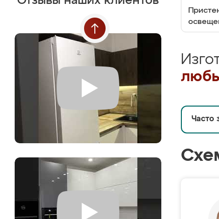
Отзывы наших клиентов
Пристен
освеще
Изго
любы
Часто 
Схе