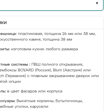
▼
ики
лешница:
пластиковая, толщина 26 мм или 38 мм;
скусственного камня, толщина 38 мм
риты:
изготовим кухню любого размера
тные системы :
ПВШ полного открывания,
ембоксы BOYARD (Россия), Blum (Австрия) или
ich (Германия) с плавным закрыванием дверок или
этой опции
ль:
в цвет фасадов или корпуса
ссуары:
Выкатные корзины, бутылочницы,
ебные уголки, карусели