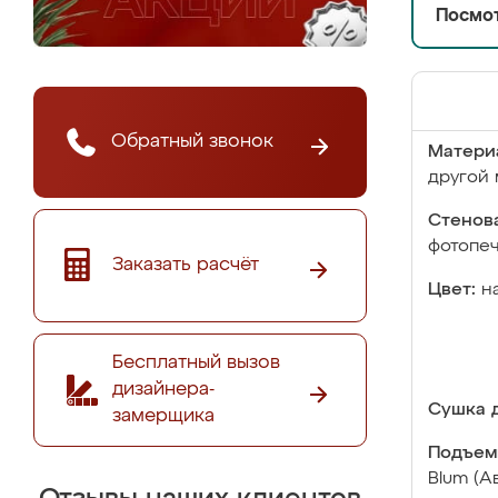
Посмот
Обратный звонок
Матери
другой 
Стенова
фотопе
Заказать расчёт
Цвет:
н
Бесплатный вызов
дизайнера-
Сушка д
замерщика
Подъем
Blum (А