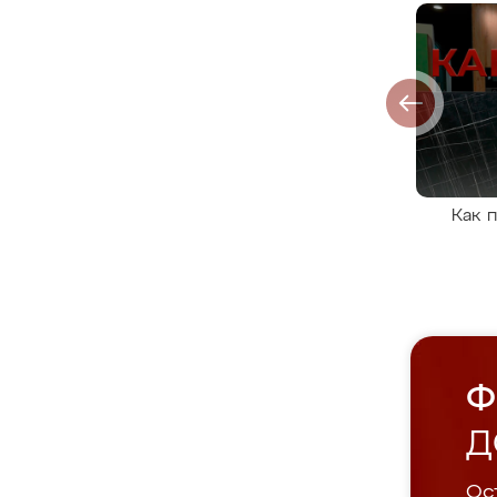
Как 
Ф
Д
Ост