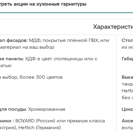
реть акции на кухонные гарнитуры
Характерист
ал фасадов:
МДФ, покрытые плёнкой ПВХ, или
Сто
материал на ваш выбор
из и
я панель:
ХДФ в цвет столешницы или с
Габа
чатью
а выбор, более 300 цветов
Выка
танд
Hett
без 
ля посуды:
Хромированная
Цоко
ники :
BOYARD (Россия) или премиум класса
Аксе
встрия), Hettich (Германия)
волш