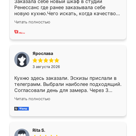
Заказала себе новый шкаф в студии
Ренессанс где ранее заказывала себе
новую кухню.Чего искать, когда качеством
вполне довольна. Служит кухня уже почти
Читать полностью
два года, нареканий нет.
Ярослава
3 августа 2026
Кухню здесь заказали. Эскизы прислали в
телеграмм. Выбрали наиболее подходящий.
Согласовали день для замера. Через 3
недели кухня была уже готова. Остались
Читать полностью
довольны работой. Спасибо Ренессанс
мебель за качественную работу!
Rita S.