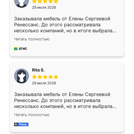
29 июля 2026
Заказывала мебель от Елены Сергеевой
Ренессанс. До этого рассматривала
несколько компаний, но в итоге выбрала
эту. Сначала обговорили условия, потом
Читать полностью
приехал замерщик, всё спокойно объяснил
и снял размеры. Изготовили в срок, с
доставкой тоже никаких проблем не
возникло. Сборку выполнили аккуратно,
мебель сразу встала на свое место без
Rita S.
каких-либо доработок. Качеством осталась
довольна, все выглядит так, как и ожидала.
29 июля 2026
Заказывала мебель от Елены Сергеевой
Ренессанс. До этого рассматривала
несколько компаний, но в итоге выбрала
эту. Сначала обговорили условия, потом
Читать полностью
приехал замерщик, всё спокойно объяснил
и снял размеры. Изготовили в срок, с
доставкой тоже никаких проблем не