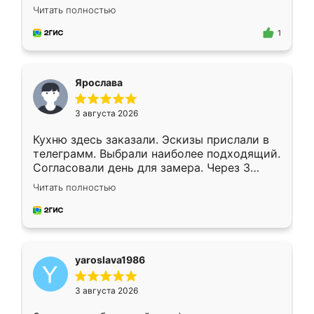
короткие сроки изготовления. Приехавший
Читать полностью
для замера сотрудник Владислав
предложил по моему эскизу самый
1
подходящий вариант шкафа. Немного его
видоизменил, получилось даже лучше, чем
я хотела.
Ярослава
3 августа 2026
Кухню здесь заказали. Эскизы прислали в
телеграмм. Выбрали наиболее подходящий.
Согласовали день для замера. Через 3
недели кухня была уже готова. Остались
Читать полностью
довольны работой. Спасибо Ренессанс
мебель за качественную работу!
yaroslava1986
3 августа 2026