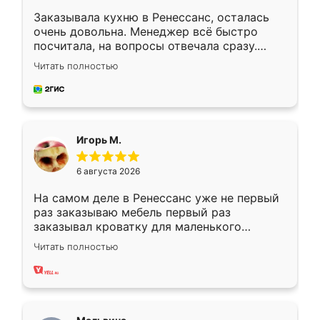
Заказывала кухню в Ренессанс, осталась
очень довольна. Менеджер всё быстро
посчитала, на вопросы отвечала сразу.
Замерщик приехал в субботу, подошёл к
Читать полностью
делу со всей ответственностью. Собрали
за день, ребята работали аккуратно, даже
пыли почти не было. Качество отличное,
ящики ходят плавно, ничего не скрипит.
Всё подошло как влитое.
Игорь М.
6 августа 2026
На самом деле в Ренессанс уже не первый
раз заказываю мебель первый раз
заказывал кроватку для маленького
ребёнка при его рождении ,во второй раз
Читать полностью
заказал шкаф-купе. По качеству очень
хорошее сборка достаточно быстрая,
также адекватные цены. До этого
сравнивал с разными конкурентами в этом
сегменте ,выбор у конкурентов куда