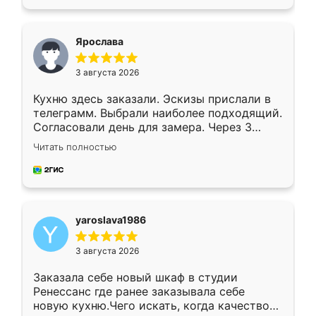
подходящий вариант шкафа. Немного его
видоизменил, получилось даже лучше, чем
я хотела.
Ярослава
3 августа 2026
Кухню здесь заказали. Эскизы прислали в
телеграмм. Выбрали наиболее подходящий.
Согласовали день для замера. Через 3
недели кухня была уже готова. Остались
Читать полностью
довольны работой. Спасибо Ренессанс
мебель за качественную работу!
yaroslava1986
3 августа 2026
Заказала себе новый шкаф в студии
Ренессанс где ранее заказывала себе
новую кухню.Чего искать, когда качеством