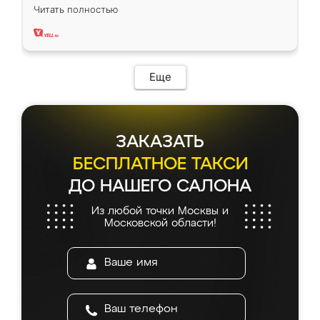
вполне довольна. Служит кухня уже почти
Читать полностью
два года, нареканий нет.
Еще
ЗАКАЗАТЬ
БЕСПЛАТНОЕ ТАКСИ
ДО НАШЕГО САЛОНА
Из любой точки Москвы и
Московской области!