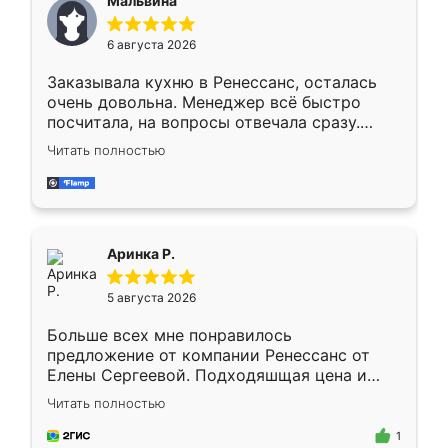
Мальвина
меньше, здесь же он более разнообразный.
Мне нравится ,если что-то потребуется из
6 августа 2026
мебели буду заказывать только здесь.
Заказывала кухню в Ренессанс, осталась
очень довольна. Менеджер всё быстро
посчитала, на вопросы отвечала сразу.
Замерщик приехал в субботу, подошёл к
Читать полностью
делу со всей ответственностью. Собрали
за день, ребята работали аккуратно, даже
пыли почти не было. Качество отличное,
ящики ходят плавно, ничего не скрипит.
Всё подошло как влитое.
Аринка Р.
5 августа 2026
Больше всех мне понравилось
предложение от компании Ренессанс от
Елены Сергеевой. Подходяшщая цена и
короткие сроки изготовления. Приехавший
Читать полностью
для замера сотрудник Владислав
предложил по моему эскизу самый
1