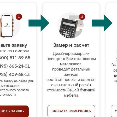
вьте заявку
Замер и расчет
ите по номерам
Дизайнер-замерщик
800) 511-89-55
приедет к Вам с каталогом
материалов,
Вы
495) 665-24-01
проведёт детальные
р
926) 409-68-13
замеры,
д
составит проект и сделает
з
те заявку на сайте для
окончательный расчёт
нсультации и
стоимости Вашей будущей
ительного расчёта
стоимости.
мебели.
ВЫЗВАТЬ ЗАМЕРЩИКА
АВИТЬ ЗАЯВКУ