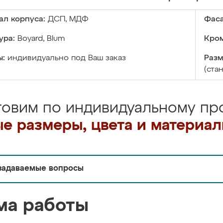
ал корпуса:
ДСП, МДФ
Фаса
ура:
Boyard, Blum
Кром
ы:
индивидуально под Ваш заказ
Разм
(ста
товим по индивидуальному про
е размеры, цвета и материа
задаваемые вопросы
ма работы