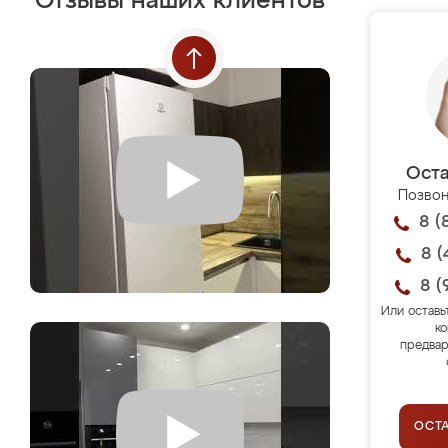
Отзывы наших клиентов
Оста
Позвон
8 (
8 (
8 (
Или оставь
ко
предвар
ОСТ