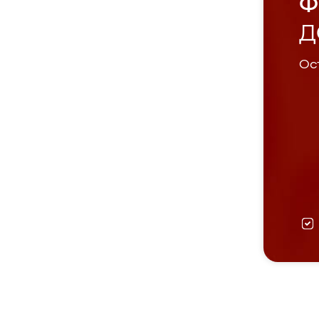
Ф
Д
Ост