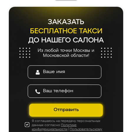
каких-либо доработок. Качеством осталась
довольна, все выглядит так, как и ожидала.
ЗАКАЗАТЬ
БЕСПЛАТНОЕ ТАКСИ
ДО НАШЕГО САЛОНА
Из любой точки Москвы и
Московской области!
Отправить
Я соглашаюсь на передачу персональных
данных согласно
Политике
конфиденциальности
|
Пользовательскому