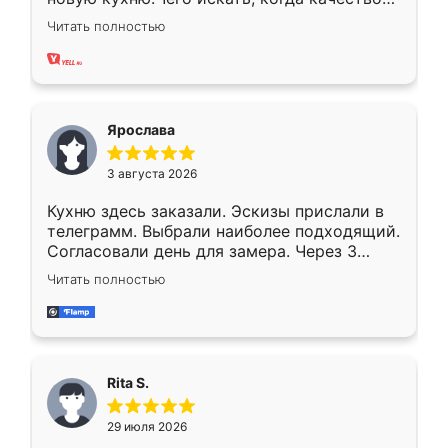
вполне довольна. Служит кухня уже почти
Читать полностью
два года, нареканий нет.
Ярослава
3 августа 2026
Кухню здесь заказали. Эскизы прислали в
телеграмм. Выбрали наиболее подходящий.
Согласовали день для замера. Через 3
недели кухня была уже готова. Остались
Читать полностью
довольны работой. Спасибо Ренессанс
мебель за качественную работу!
Rita S.
29 июля 2026