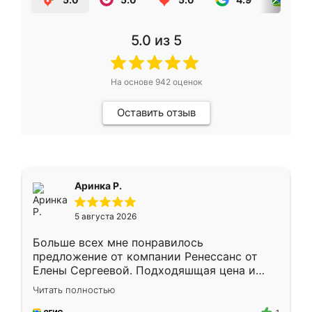
5.0
из 5
На основе
942
оценок
Оставить отзыв
Аринка Р.
5 августа 2026
Больше всех мне понравилось
предложение от компании Ренессанс от
Елены Сергеевой. Подходяшщая цена и
короткие сроки изготовления. Приехавший
Читать полностью
для замера сотрудник Владислав