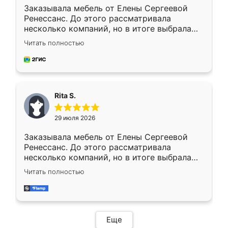
Заказывала мебель от Елены Сергеевой
Ренессанс. До этого рассматривала
несколько компаний, но в итоге выбрала
эту. Сначала обговорили условия, потом
Читать полностью
приехал замерщик, всё спокойно объяснил
и снял размеры. Изготовили в срок, с
доставкой тоже никаких проблем не
возникло. Сборку выполнили аккуратно,
мебель сразу встала на свое место без
Rita S.
каких-либо доработок. Качеством осталась
довольна, все выглядит так, как и ожидала.
29 июля 2026
Заказывала мебель от Елены Сергеевой
Ренессанс. До этого рассматривала
несколько компаний, но в итоге выбрала
эту. Сначала обговорили условия, потом
Читать полностью
приехал замерщик, всё спокойно объяснил
и снял размеры. Изготовили в срок, с
доставкой тоже никаких проблем не
возникло. Сборку выполнили аккуратно,
мебель сразу встала на свое место без
Еще