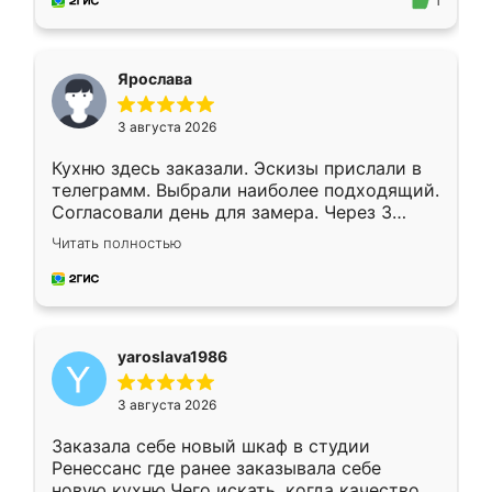
предложил по моему эскизу самый
1
подходящий вариант шкафа. Немного его
видоизменил, получилось даже лучше, чем
я хотела.
Ярослава
3 августа 2026
Кухню здесь заказали. Эскизы прислали в
телеграмм. Выбрали наиболее подходящий.
Согласовали день для замера. Через 3
недели кухня была уже готова. Остались
Читать полностью
довольны работой. Спасибо Ренессанс
мебель за качественную работу!
yaroslava1986
3 августа 2026
Заказала себе новый шкаф в студии
Ренессанс где ранее заказывала себе
новую кухню.Чего искать, когда качеством