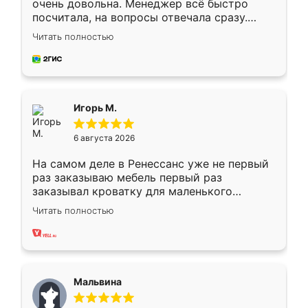
очень довольна. Менеджер всё быстро
посчитала, на вопросы отвечала сразу.
Замерщик приехал в субботу, подошёл к
Читать полностью
делу со всей ответственностью. Собрали
за день, ребята работали аккуратно, даже
пыли почти не было. Качество отличное,
ящики ходят плавно, ничего не скрипит.
Всё подошло как влитое.
Игорь М.
6 августа 2026
На самом деле в Ренессанс уже не первый
раз заказываю мебель первый раз
заказывал кроватку для маленького
ребёнка при его рождении ,во второй раз
Читать полностью
заказал шкаф-купе. По качеству очень
хорошее сборка достаточно быстрая,
также адекватные цены. До этого
сравнивал с разными конкурентами в этом
сегменте ,выбор у конкурентов куда
Мальвина
меньше, здесь же он более разнообразный.
Мне нравится ,если что-то потребуется из