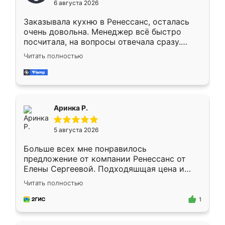
6 августа 2026
мебели буду заказывать только здесь.
Заказывала кухню в Ренессанс, осталась
очень довольна. Менеджер всё быстро
посчитала, на вопросы отвечала сразу.
Замерщик приехал в субботу, подошёл к
Читать полностью
делу со всей ответственностью. Собрали
за день, ребята работали аккуратно, даже
пыли почти не было. Качество отличное,
ящики ходят плавно, ничего не скрипит.
Всё подошло как влитое.
Аринка Р.
5 августа 2026
Больше всех мне понравилось
предложение от компании Ренессанс от
Елены Сергеевой. Подходяшщая цена и
короткие сроки изготовления. Приехавший
Читать полностью
для замера сотрудник Владислав
предложил по моему эскизу самый
1
подходящий вариант шкафа. Немного его
видоизменил, получилось даже лучше, чем