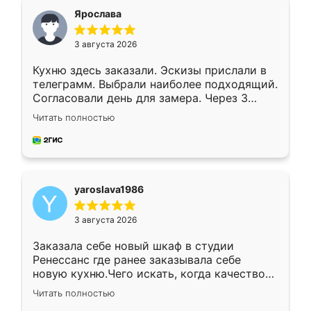
я хотела.
Ярослава
3 августа 2026
Кухню здесь заказали. Эскизы прислали в
телеграмм. Выбрали наиболее подходящий.
Согласовали день для замера. Через 3
недели кухня была уже готова. Остались
Читать полностью
довольны работой. Спасибо Ренессанс
мебель за качественную работу!
yaroslava1986
3 августа 2026
Заказала себе новый шкаф в студии
Ренессанс где ранее заказывала себе
новую кухню.Чего искать, когда качеством
вполне довольна. Служит кухня уже почти
Читать полностью
два года, нареканий нет.